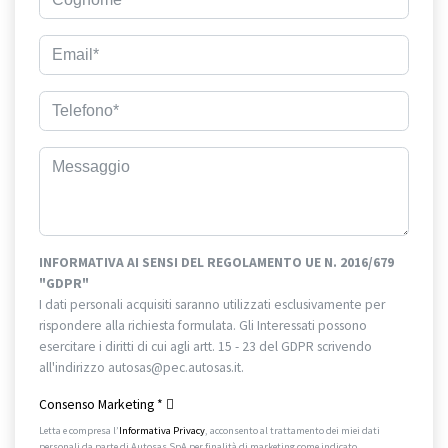
INFORMATIVA AI SENSI DEL REGOLAMENTO UE N. 2016/679
"GDPR"
I dati personali acquisiti saranno utilizzati esclusivamente per
rispondere alla richiesta formulata. Gli Interessati possono
esercitare i diritti di cui agli artt. 15 - 23 del GDPR scrivendo
all'indirizzo autosas@pec.autosas.it.
Informativa completa.
Consenso Marketing
*
Letta e compresa l’
Informativa Privacy
, acconsento al trattamento dei miei dati
personali da parte di Autosas SpA per finalità di marketing come indicato