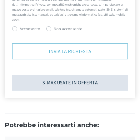
dall’Informativa Privacy, con modalità elettroniche e/o cartacee, e, in particolare, a
mezzo posta ordinaria o email, telefono (es. chiamate automatizzate, SMS, sistemi di
messaggistica istantanea), e qualsiasi altro canale informatico (es. siti web, mobile
app).
Acconsento
Non acconsento
S-MAX USATE IN OFFERTA
Potrebbe interessarti anche: