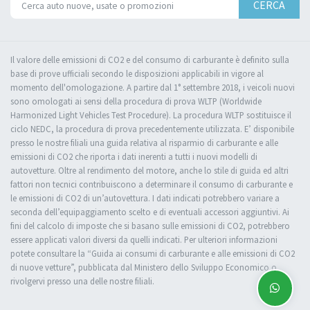
CERCA
Il valore delle emissioni di CO2 e del consumo di carburante è definito sulla
base di prove ufficiali secondo le disposizioni applicabili in vigore al
momento dell'omologazione. A partire dal 1° settembre 2018, i veicoli nuovi
sono omologati ai sensi della procedura di prova WLTP (Worldwide
Harmonized Light Vehicles Test Procedure). La procedura WLTP sostituisce il
ciclo NEDC, la procedura di prova precedentemente utilizzata. E’ disponibile
presso le nostre filiali una guida relativa al risparmio di carburante e alle
emissioni di CO2 che riporta i dati inerenti a tutti i nuovi modelli di
autovetture. Oltre al rendimento del motore, anche lo stile di guida ed altri
fattori non tecnici contribuiscono a determinare il consumo di carburante e
le emissioni di CO2 di un’autovettura. I dati indicati potrebbero variare a
seconda dell’equipaggiamento scelto e di eventuali accessori aggiuntivi. Ai
fini del calcolo di imposte che si basano sulle emissioni di CO2, potrebbero
essere applicati valori diversi da quelli indicati. Per ulteriori informazioni
potete consultare la “Guida ai consumi di carburante e alle emissioni di CO2
di nuove vetture”, pubblicata dal Ministero dello Sviluppo Economico o
rivolgervi presso una delle nostre filiali.