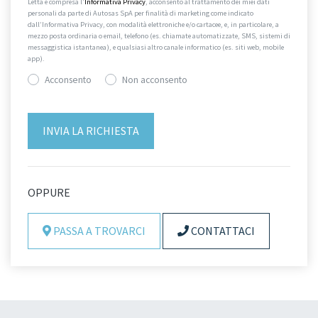
Letta e compresa l’
Informativa Privacy
, acconsento al trattamento dei miei dati
personali da parte di Autosas SpA per finalità di marketing come indicato
dall’Informativa Privacy, con modalità elettroniche e/o cartacee, e, in particolare, a
mezzo posta ordinaria o email, telefono (es. chiamate automatizzate, SMS, sistemi di
messaggistica istantanea), e qualsiasi altro canale informatico (es. siti web, mobile
app).
Acconsento
Non acconsento
OPPURE
PASSA A TROVARCI
CONTATTACI