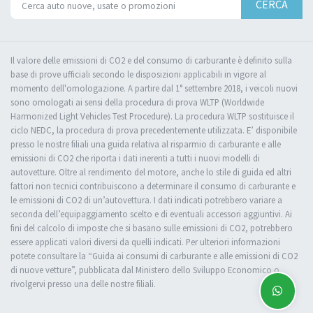
CERCA
Il valore delle emissioni di CO2 e del consumo di carburante è definito sulla
base di prove ufficiali secondo le disposizioni applicabili in vigore al
momento dell'omologazione. A partire dal 1° settembre 2018, i veicoli nuovi
sono omologati ai sensi della procedura di prova WLTP (Worldwide
Harmonized Light Vehicles Test Procedure). La procedura WLTP sostituisce il
ciclo NEDC, la procedura di prova precedentemente utilizzata. E’ disponibile
presso le nostre filiali una guida relativa al risparmio di carburante e alle
emissioni di CO2 che riporta i dati inerenti a tutti i nuovi modelli di
autovetture. Oltre al rendimento del motore, anche lo stile di guida ed altri
fattori non tecnici contribuiscono a determinare il consumo di carburante e
le emissioni di CO2 di un’autovettura. I dati indicati potrebbero variare a
seconda dell’equipaggiamento scelto e di eventuali accessori aggiuntivi. Ai
fini del calcolo di imposte che si basano sulle emissioni di CO2, potrebbero
essere applicati valori diversi da quelli indicati. Per ulteriori informazioni
potete consultare la “Guida ai consumi di carburante e alle emissioni di CO2
di nuove vetture”, pubblicata dal Ministero dello Sviluppo Economico o
rivolgervi presso una delle nostre filiali.