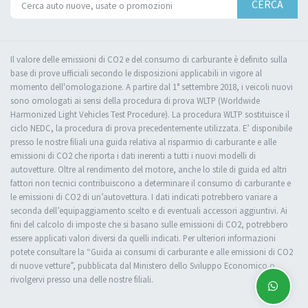
CERCA
Il valore delle emissioni di CO2 e del consumo di carburante è definito sulla
base di prove ufficiali secondo le disposizioni applicabili in vigore al
momento dell'omologazione. A partire dal 1° settembre 2018, i veicoli nuovi
sono omologati ai sensi della procedura di prova WLTP (Worldwide
Harmonized Light Vehicles Test Procedure). La procedura WLTP sostituisce il
ciclo NEDC, la procedura di prova precedentemente utilizzata. E’ disponibile
presso le nostre filiali una guida relativa al risparmio di carburante e alle
emissioni di CO2 che riporta i dati inerenti a tutti i nuovi modelli di
autovetture. Oltre al rendimento del motore, anche lo stile di guida ed altri
fattori non tecnici contribuiscono a determinare il consumo di carburante e
le emissioni di CO2 di un’autovettura. I dati indicati potrebbero variare a
seconda dell’equipaggiamento scelto e di eventuali accessori aggiuntivi. Ai
fini del calcolo di imposte che si basano sulle emissioni di CO2, potrebbero
essere applicati valori diversi da quelli indicati. Per ulteriori informazioni
potete consultare la “Guida ai consumi di carburante e alle emissioni di CO2
di nuove vetture”, pubblicata dal Ministero dello Sviluppo Economico o
rivolgervi presso una delle nostre filiali.