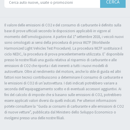
CERCA
Il valore delle emissioni di CO2 e del consumo di carburante è definito sulla
base di prove ufficiali secondo le disposizioni applicabili in vigore al
momento dell'omologazione. A partire dal 1° settembre 2018, i veicoli nuovi
sono omologati ai sensi della procedura di prova WLTP (Worldwide
Harmonized Light Vehicles Test Procedure). La procedura WLTP sostituisce il
ciclo NEDC, la procedura di prova precedentemente utilizzata. E’ disponibile
presso le nostre filiali una guida relativa al risparmio di carburante e alle
emissioni di CO2 che riporta i dati inerenti a tutti i nuovi modelli di
autovetture. Oltre al rendimento del motore, anche lo stile di guida ed altri
fattori non tecnici contribuiscono a determinare il consumo di carburante e
le emissioni di CO2 di un’autovettura. I dati indicati potrebbero variare a
seconda dell’equipaggiamento scelto e di eventuali accessori aggiuntivi. Ai
fini del calcolo di imposte che si basano sulle emissioni di CO2, potrebbero
essere applicati valori diversi da quelli indicati. Per ulteriori informazioni
potete consultare la “Guida ai consumi di carburante e alle emissioni di CO2
di nuove vetture”, pubblicata dal Ministero dello Sviluppo Economico o
rivolgervi presso una delle nostre filiali.