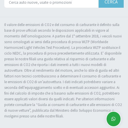
CERCA
Il valore delle emissioni di CO2 e del consumo di carburante è definito sulla
base di prove ufficiali secondo le disposizioni applicabili in vigore al
momento dell'omologazione. A partire dal 1° settembre 2018, i veicoli nuovi
sono omologati ai sensi della procedura di prova WLTP (Worldwide
Harmonized Light Vehicles Test Procedure). La procedura WLTP sostituisce il
ciclo NEDC, la procedura di prova precedentemente utilizzata. E’ disponibile
presso le nostre filiali una guida relativa al risparmio di carburante e alle
emissioni di CO2 che riporta i dati inerenti a tutti i nuovi modelli di
autovetture. Oltre al rendimento del motore, anche lo stile di guida ed altri
fattori non tecnici contribuiscono a determinare il consumo di carburante e
le emissioni di CO2 di un’autovettura. I dati indicati potrebbero variare a
seconda dell’equipaggiamento scelto e di eventuali accessori aggiuntivi. Ai
fini del calcolo di imposte che si basano sulle emissioni di CO2, potrebbero
essere applicati valori diversi da quelli indicati. Per ulteriori informazioni
potete consultare la “Guida ai consumi di carburante e alle emissioni di CO2
di nuove vetture”, pubblicata dal Ministero dello Sviluppo Economico o
rivolgervi presso una delle nostre filiali.