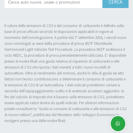
CERCA
Il valore delle emissioni di CO2 e del consumo di carburante è definito sulla
base di prove ufficiali secondo le disposizioni applicabili in vigore al
momento dell'omologazione. A partire dal 1° settembre 2018, i veicoli nuovi
sono omologati ai sensi della procedura di prova WLTP (Worldwide
Harmonized Light Vehicles Test Procedure). La procedura WLTP sostituisce il
ciclo NEDC, la procedura di prova precedentemente utilizzata. E’ disponibile
presso le nostre filiali una guida relativa al risparmio di carburante e alle
emissioni di CO2 che riporta i dati inerenti a tutti i nuovi modelli di
autovetture. Oltre al rendimento del motore, anche lo stile di guida ed altri
fattori non tecnici contribuiscono a determinare il consumo di carburante e
le emissioni di CO2 di un’autovettura. I dati indicati potrebbero variare a
seconda dell’equipaggiamento scelto e di eventuali accessori aggiuntivi. Ai
fini del calcolo di imposte che si basano sulle emissioni di CO2, potrebbero
essere applicati valori diversi da quelli indicati. Per ulteriori informazioni
potete consultare la “Guida ai consumi di carburante e alle emissioni di CO2
di nuove vetture”, pubblicata dal Ministero dello Sviluppo Economico o
rivolgervi presso una delle nostre filiali.