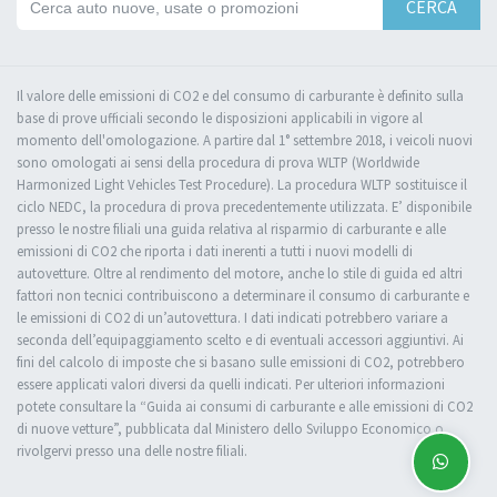
CERCA
Il valore delle emissioni di CO2 e del consumo di carburante è definito sulla
base di prove ufficiali secondo le disposizioni applicabili in vigore al
momento dell'omologazione. A partire dal 1° settembre 2018, i veicoli nuovi
sono omologati ai sensi della procedura di prova WLTP (Worldwide
Harmonized Light Vehicles Test Procedure). La procedura WLTP sostituisce il
ciclo NEDC, la procedura di prova precedentemente utilizzata. E’ disponibile
presso le nostre filiali una guida relativa al risparmio di carburante e alle
emissioni di CO2 che riporta i dati inerenti a tutti i nuovi modelli di
autovetture. Oltre al rendimento del motore, anche lo stile di guida ed altri
fattori non tecnici contribuiscono a determinare il consumo di carburante e
le emissioni di CO2 di un’autovettura. I dati indicati potrebbero variare a
seconda dell’equipaggiamento scelto e di eventuali accessori aggiuntivi. Ai
fini del calcolo di imposte che si basano sulle emissioni di CO2, potrebbero
essere applicati valori diversi da quelli indicati. Per ulteriori informazioni
potete consultare la “Guida ai consumi di carburante e alle emissioni di CO2
di nuove vetture”, pubblicata dal Ministero dello Sviluppo Economico o
rivolgervi presso una delle nostre filiali.