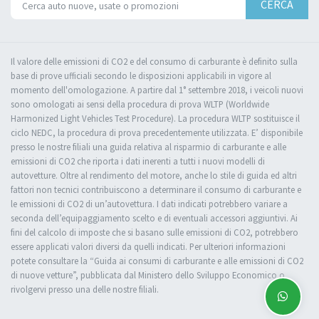
CERCA
Il valore delle emissioni di CO2 e del consumo di carburante è definito sulla
base di prove ufficiali secondo le disposizioni applicabili in vigore al
momento dell'omologazione. A partire dal 1° settembre 2018, i veicoli nuovi
sono omologati ai sensi della procedura di prova WLTP (Worldwide
Harmonized Light Vehicles Test Procedure). La procedura WLTP sostituisce il
ciclo NEDC, la procedura di prova precedentemente utilizzata. E’ disponibile
presso le nostre filiali una guida relativa al risparmio di carburante e alle
emissioni di CO2 che riporta i dati inerenti a tutti i nuovi modelli di
autovetture. Oltre al rendimento del motore, anche lo stile di guida ed altri
fattori non tecnici contribuiscono a determinare il consumo di carburante e
le emissioni di CO2 di un’autovettura. I dati indicati potrebbero variare a
seconda dell’equipaggiamento scelto e di eventuali accessori aggiuntivi. Ai
fini del calcolo di imposte che si basano sulle emissioni di CO2, potrebbero
essere applicati valori diversi da quelli indicati. Per ulteriori informazioni
potete consultare la “Guida ai consumi di carburante e alle emissioni di CO2
di nuove vetture”, pubblicata dal Ministero dello Sviluppo Economico o
rivolgervi presso una delle nostre filiali.