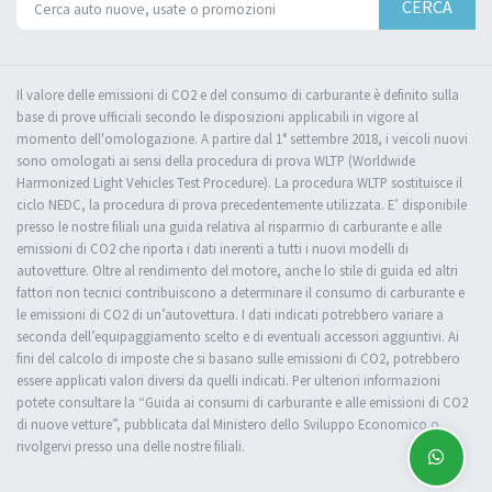
CERCA
Il valore delle emissioni di CO2 e del consumo di carburante è definito sulla
base di prove ufficiali secondo le disposizioni applicabili in vigore al
momento dell'omologazione. A partire dal 1° settembre 2018, i veicoli nuovi
sono omologati ai sensi della procedura di prova WLTP (Worldwide
Harmonized Light Vehicles Test Procedure). La procedura WLTP sostituisce il
ciclo NEDC, la procedura di prova precedentemente utilizzata. E’ disponibile
presso le nostre filiali una guida relativa al risparmio di carburante e alle
emissioni di CO2 che riporta i dati inerenti a tutti i nuovi modelli di
autovetture. Oltre al rendimento del motore, anche lo stile di guida ed altri
fattori non tecnici contribuiscono a determinare il consumo di carburante e
le emissioni di CO2 di un’autovettura. I dati indicati potrebbero variare a
seconda dell’equipaggiamento scelto e di eventuali accessori aggiuntivi. Ai
fini del calcolo di imposte che si basano sulle emissioni di CO2, potrebbero
essere applicati valori diversi da quelli indicati. Per ulteriori informazioni
potete consultare la “Guida ai consumi di carburante e alle emissioni di CO2
di nuove vetture”, pubblicata dal Ministero dello Sviluppo Economico o
rivolgervi presso una delle nostre filiali.