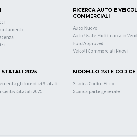
I
RICERCA AUTO E VEICOL
COMMERCIALI
tti
Auto Nuove
puntamento
Auto Usate Multimarca in Vend
istenza
Ford Approved
izi
Veicoli Commerciali Nuovi
 STATALI 2025
MODELLO 231 E CODICE
ementa gli Incentivi Statali
Scarica Codice Etico
Incentivi Statali 2025
Scarica parte generale