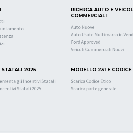
I
RICERCA AUTO E VEICOL
COMMERCIALI
tti
Auto Nuove
puntamento
Auto Usate Multimarca in Vend
istenza
Ford Approved
izi
Veicoli Commerciali Nuovi
 STATALI 2025
MODELLO 231 E CODICE
ementa gli Incentivi Statali
Scarica Codice Etico
Incentivi Statali 2025
Scarica parte generale