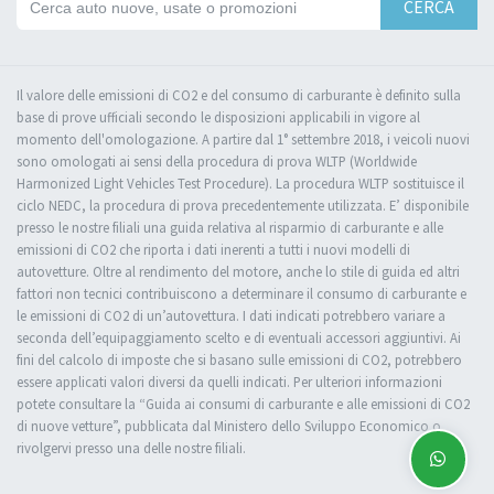
CERCA
Il valore delle emissioni di CO2 e del consumo di carburante è definito sulla
base di prove ufficiali secondo le disposizioni applicabili in vigore al
momento dell'omologazione. A partire dal 1° settembre 2018, i veicoli nuovi
sono omologati ai sensi della procedura di prova WLTP (Worldwide
Harmonized Light Vehicles Test Procedure). La procedura WLTP sostituisce il
ciclo NEDC, la procedura di prova precedentemente utilizzata. E’ disponibile
presso le nostre filiali una guida relativa al risparmio di carburante e alle
emissioni di CO2 che riporta i dati inerenti a tutti i nuovi modelli di
autovetture. Oltre al rendimento del motore, anche lo stile di guida ed altri
fattori non tecnici contribuiscono a determinare il consumo di carburante e
le emissioni di CO2 di un’autovettura. I dati indicati potrebbero variare a
seconda dell’equipaggiamento scelto e di eventuali accessori aggiuntivi. Ai
fini del calcolo di imposte che si basano sulle emissioni di CO2, potrebbero
essere applicati valori diversi da quelli indicati. Per ulteriori informazioni
potete consultare la “Guida ai consumi di carburante e alle emissioni di CO2
di nuove vetture”, pubblicata dal Ministero dello Sviluppo Economico o
rivolgervi presso una delle nostre filiali.