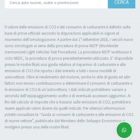
CERCA
Il valore delle emissioni di CO2 e del consumo di carburante è definito sulla
base di prove ufficiali secondo le disposizioni applicabili in vigore al
momento dell'omologazione. A partire dal 1° settembre 2018, i veicoli nuovi
sono omologati ai sensi della procedura di prova WLTP (Worldwide
Harmonized Light Vehicles Test Procedure). La procedura WLTP sostituisce il
ciclo NEDC, la procedura di prova precedentemente utilizzata. E’ disponibile
presso le nostre filiali una guida relativa al risparmio di carburante e alle
emissioni di CO2 che riporta i dati inerenti a tutti i nuovi modelli di
autovetture. Oltre al rendimento del motore, anche lo stile di guida ed altri
fattori non tecnici contribuiscono a determinare il consumo di carburante e
le emissioni di CO2 di un’autovettura. I dati indicati potrebbero variare a
seconda dell’equipaggiamento scelto e di eventuali accessori aggiuntivi. Ai
fini del calcolo di imposte che si basano sulle emissioni di CO2, potrebbero
essere applicati valori diversi da quelli indicati. Per ulteriori informazioni
potete consultare la “Guida ai consumi di carburante e alle emissioni di CO2
di nuove vetture”, pubblicata dal Ministero dello Sviluppo Economico o
rivolgervi presso una delle nostre filiali.