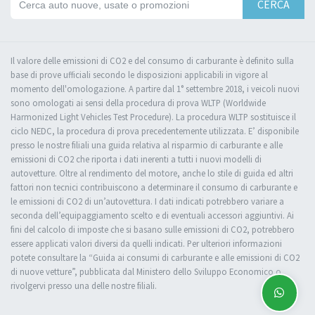
CERCA
Il valore delle emissioni di CO2 e del consumo di carburante è definito sulla
base di prove ufficiali secondo le disposizioni applicabili in vigore al
momento dell'omologazione. A partire dal 1° settembre 2018, i veicoli nuovi
sono omologati ai sensi della procedura di prova WLTP (Worldwide
Harmonized Light Vehicles Test Procedure). La procedura WLTP sostituisce il
ciclo NEDC, la procedura di prova precedentemente utilizzata. E’ disponibile
presso le nostre filiali una guida relativa al risparmio di carburante e alle
emissioni di CO2 che riporta i dati inerenti a tutti i nuovi modelli di
autovetture. Oltre al rendimento del motore, anche lo stile di guida ed altri
fattori non tecnici contribuiscono a determinare il consumo di carburante e
le emissioni di CO2 di un’autovettura. I dati indicati potrebbero variare a
seconda dell’equipaggiamento scelto e di eventuali accessori aggiuntivi. Ai
fini del calcolo di imposte che si basano sulle emissioni di CO2, potrebbero
essere applicati valori diversi da quelli indicati. Per ulteriori informazioni
potete consultare la “Guida ai consumi di carburante e alle emissioni di CO2
di nuove vetture”, pubblicata dal Ministero dello Sviluppo Economico o
rivolgervi presso una delle nostre filiali.