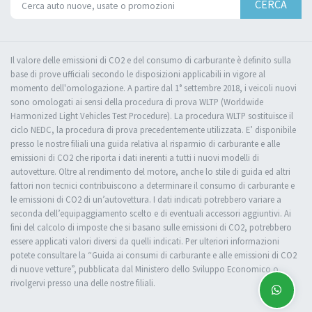
CERCA
Il valore delle emissioni di CO2 e del consumo di carburante è definito sulla
base di prove ufficiali secondo le disposizioni applicabili in vigore al
momento dell'omologazione. A partire dal 1° settembre 2018, i veicoli nuovi
sono omologati ai sensi della procedura di prova WLTP (Worldwide
Harmonized Light Vehicles Test Procedure). La procedura WLTP sostituisce il
ciclo NEDC, la procedura di prova precedentemente utilizzata. E’ disponibile
presso le nostre filiali una guida relativa al risparmio di carburante e alle
emissioni di CO2 che riporta i dati inerenti a tutti i nuovi modelli di
autovetture. Oltre al rendimento del motore, anche lo stile di guida ed altri
fattori non tecnici contribuiscono a determinare il consumo di carburante e
le emissioni di CO2 di un’autovettura. I dati indicati potrebbero variare a
seconda dell’equipaggiamento scelto e di eventuali accessori aggiuntivi. Ai
fini del calcolo di imposte che si basano sulle emissioni di CO2, potrebbero
essere applicati valori diversi da quelli indicati. Per ulteriori informazioni
potete consultare la “Guida ai consumi di carburante e alle emissioni di CO2
di nuove vetture”, pubblicata dal Ministero dello Sviluppo Economico o
rivolgervi presso una delle nostre filiali.