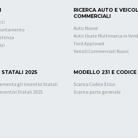
I
RICERCA AUTO E VEICOL
COMMERCIALI
tti
Auto Nuove
puntamento
Auto Usate Multimarca in Vend
istenza
Ford Approved
izi
Veicoli Commerciali Nuovi
 STATALI 2025
MODELLO 231 E CODICE
ementa gli Incentivi Statali
Scarica Codice Etico
Incentivi Statali 2025
Scarica parte generale