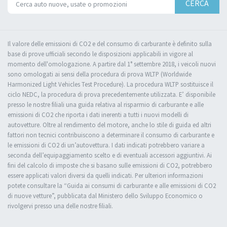
CERCA
Il valore delle emissioni di CO2 e del consumo di carburante è definito sulla
base di prove ufficiali secondo le disposizioni applicabili in vigore al
momento dell'omologazione. A partire dal 1° settembre 2018, i veicoli nuovi
sono omologati ai sensi della procedura di prova WLTP (Worldwide
Harmonized Light Vehicles Test Procedure). La procedura WLTP sostituisce il
ciclo NEDC, la procedura di prova precedentemente utilizzata. E’ disponibile
presso le nostre filiali una guida relativa al risparmio di carburante e alle
emissioni di CO2 che riporta i dati inerenti a tutti i nuovi modelli di
autovetture. Oltre al rendimento del motore, anche lo stile di guida ed altri
fattori non tecnici contribuiscono a determinare il consumo di carburante e
le emissioni di CO2 di un’autovettura. I dati indicati potrebbero variare a
seconda dell’equipaggiamento scelto e di eventuali accessori aggiuntivi. Ai
fini del calcolo di imposte che si basano sulle emissioni di CO2, potrebbero
essere applicati valori diversi da quelli indicati. Per ulteriori informazioni
potete consultare la “Guida ai consumi di carburante e alle emissioni di CO2
di nuove vetture”, pubblicata dal Ministero dello Sviluppo Economico o
rivolgervi presso una delle nostre filiali.