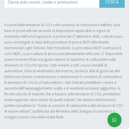
CERCA
Il valore delle emissioni di CO2 e del consumo di carburante è definito sulla
base di prove ufficiali secondo le disposizioni applicabili in vigore al
momento dell'omologazione. A partire dal 1° settembre 2018, i veicoli nuovi
sono omologati ai sensi della procedura di prova WLTP (Worldwide
Harmonized Light Vehicles Test Procedure). La procedura WLTP sostituisce il
ciclo NEDC, la procedura di prova precedentemente utilizzata. E’ disponibile
presso le nostre filiali una guida relativa al risparmio di carburante e alle
emissioni di CO2 che riporta i dati inerenti a tutti i nuovi modelli di
autovetture. Oltre al rendimento del motore, anche lo stile di guida ed altri
fattori non tecnici contribuiscono a determinare il consumo di carburante e
le emissioni di CO2 di un’autovettura. I dati indicati potrebbero variare a
seconda dell’equipaggiamento scelto e di eventuali accessori aggiuntivi. Ai
fini del calcolo di imposte che si basano sulle emissioni di CO2, potrebbero
essere applicati valori diversi da quelli indicati. Per ulteriori informazioni
potete consultare la “Guida ai consumi di carburante e alle emissioni di CO2
di nuove vetture”, pubblicata dal Ministero dello Sviluppo Economico o
rivolgervi presso una delle nostre filiali.