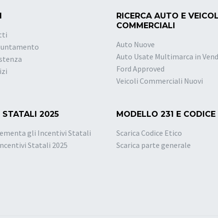
I
RICERCA AUTO E VEICOL
COMMERCIALI
tti
Auto Nuove
puntamento
Auto Usate Multimarca in Vend
istenza
Ford Approved
izi
Veicoli Commerciali Nuovi
 STATALI 2025
MODELLO 231 E CODICE
ementa gli Incentivi Statali
Scarica Codice Etico
Incentivi Statali 2025
Scarica parte generale