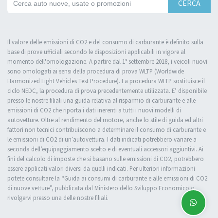
CERCA
Il valore delle emissioni di CO2 e del consumo di carburante è definito sulla
base di prove ufficiali secondo le disposizioni applicabili in vigore al
momento dell'omologazione. A partire dal 1° settembre 2018, i veicoli nuovi
sono omologati ai sensi della procedura di prova WLTP (Worldwide
Harmonized Light Vehicles Test Procedure). La procedura WLTP sostituisce il
ciclo NEDC, la procedura di prova precedentemente utilizzata. E’ disponibile
presso le nostre filiali una guida relativa al risparmio di carburante e alle
emissioni di CO2 che riporta i dati inerenti a tutti i nuovi modelli di
autovetture. Oltre al rendimento del motore, anche lo stile di guida ed altri
fattori non tecnici contribuiscono a determinare il consumo di carburante e
le emissioni di CO2 di un’autovettura. I dati indicati potrebbero variare a
seconda dell’equipaggiamento scelto e di eventuali accessori aggiuntivi. Ai
fini del calcolo di imposte che si basano sulle emissioni di CO2, potrebbero
essere applicati valori diversi da quelli indicati. Per ulteriori informazioni
potete consultare la “Guida ai consumi di carburante e alle emissioni di CO2
di nuove vetture”, pubblicata dal Ministero dello Sviluppo Economico o
rivolgervi presso una delle nostre filiali.