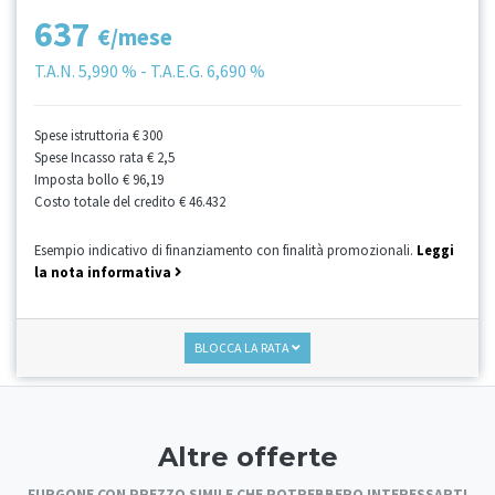
637
€/mese
T.A.N.
5,990 %
- T.A.E.G.
6,690 %
Spese istruttoria
€ 300
Spese Incasso rata
€ 2,5
Imposta bollo
€ 96,19
Costo totale del credito
€ 46.432
Esempio indicativo di finanziamento con finalità promozionali.
Leggi
la nota informativa
BLOCCA LA RATA
Altre offerte
FURGONE CON PREZZO SIMILE CHE POTREBBERO INTERESSARTI