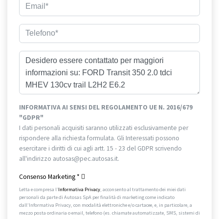
INFORMATIVA AI SENSI DEL REGOLAMENTO UE N. 2016/679
"GDPR"
I dati personali acquisiti saranno utilizzati esclusivamente per
rispondere alla richiesta formulata. Gli Interessati possono
esercitare i diritti di cui agli artt. 15 - 23 del GDPR scrivendo
all'indirizzo autosas@pec.autosas.it.
Informativa completa.
Consenso Marketing
*
Letta e compresa l’
Informativa Privacy
, acconsento al trattamento dei miei dati
personali da parte di Autosas SpA per finalità di marketing come indicato
dall’Informativa Privacy, con modalità elettroniche e/o cartacee, e, in particolare, a
mezzo posta ordinaria o email, telefono (es. chiamate automatizzate, SMS, sistemi di