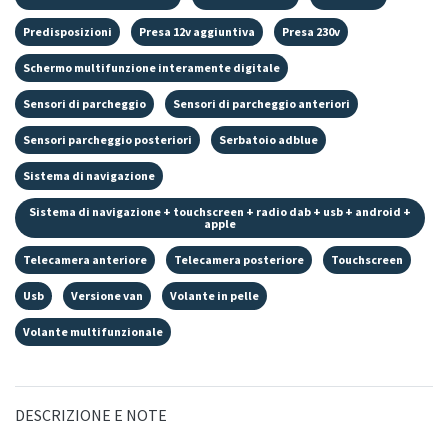
Predisposizioni
Presa 12v aggiuntiva
Presa 230v
Schermo multifunzione interamente digitale
Sensori di parcheggio
Sensori di parcheggio anteriori
Sensori parcheggio posteriori
Serbatoio adblue
Sistema di navigazione
Sistema di navigazione + touchscreen + radio dab + usb + android +
apple
Telecamera anteriore
Telecamera posteriore
Touchscreen
Usb
Versione van
Volante in pelle
Volante multifunzionale
DESCRIZIONE E NOTE