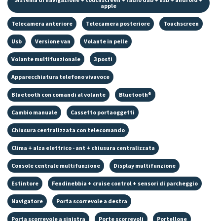
apple
Telecamera anteriore
Telecamera posteriore
Touchscreen
Usb
Versione van
Volante in pelle
Volante multifunzionale
3 posti
Apparecchiatura telefono vivavoce
Bluetooth con comandi al volante
Bluetooth®
Cambio manuale
Cassetto portaoggetti
Chiusura centralizzata con telecomando
Clima + alza elettrico - ant + chiusura centralizzata
Console centrale multifunzione
Display multifunzione
Estintore
Fendinebbia + cruise control + sensori di parcheggio
Navigatore
Porta scorrevole a destra
Porta scorrevole a sinistra
Porte scorrevoli
Portellone