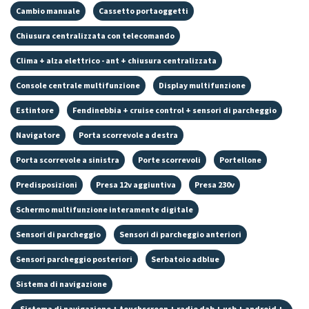
Cambio manuale
Cassetto portaoggetti
Chiusura centralizzata con telecomando
Clima + alza elettrico - ant + chiusura centralizzata
Console centrale multifunzione
Display multifunzione
Estintore
Fendinebbia + cruise control + sensori di parcheggio
Navigatore
Porta scorrevole a destra
Porta scorrevole a sinistra
Porte scorrevoli
Portellone
Predisposizioni
Presa 12v aggiuntiva
Presa 230v
Schermo multifunzione interamente digitale
Sensori di parcheggio
Sensori di parcheggio anteriori
Sensori parcheggio posteriori
Serbatoio adblue
Sistema di navigazione
Sistema di navigazione + touchscreen + radio dab + usb + android +