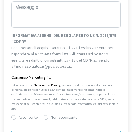
INFORMATIVA AI SENSI DEL REGOLAMENTO UE N. 2016/679
"GDPR"
I dati personali acquisiti saranno utilizzati esclusivamente per
rispondere alla richiesta formulata. Gli Interessati possono
esercitare i diritti di cui agli artt. 15 - 23 del GDPR scrivendo
all'indirizzo autosas@pec.autosas.it.
Informativa completa.
Consenso Marketing
*
Letta e compresa l’
Informativa Privacy
, acconsento al trattamento dei miei dati
personali da parte di Autosas SpA per finalità di marketing come indicato
dall’Informativa Privacy, con modalità elettroniche e/o cartacee, e, in particolare, a
mezzo posta ordinaria o email, telefono (es. chiamate automatizzate, SMS, sistemi di
messaggistica istantanea), e qualsiasi altro canale informatico (es. siti web, mobile
app).
Acconsento
Non acconsento