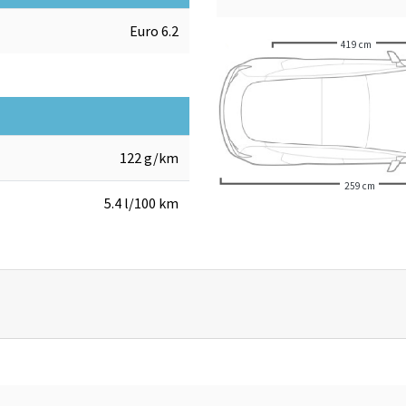
Euro 6.2
419 cm
122 g/km
259 cm
5.4 l/100 km