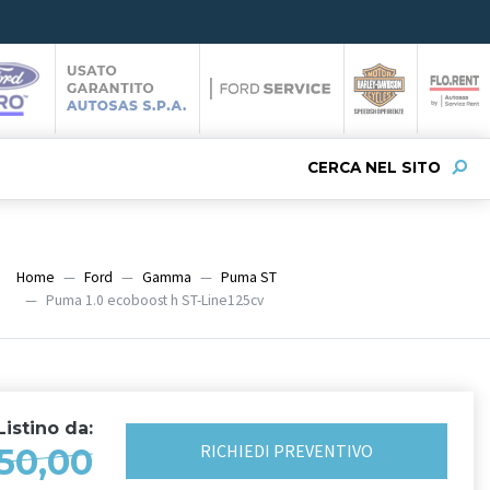
CERCA NEL SITO
Home
Ford
Gamma
Puma ST
Puma 1.0 ecoboost h ST-Line125cv
istino da:
RICHIEDI
PREVENTIVO
50,00