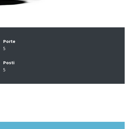
Porte
5
Posti
5