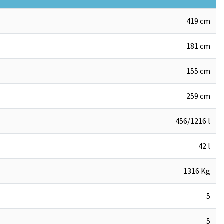
419 cm
181 cm
155 cm
259 cm
456/1216 l
42 l
1316 Kg
5
5