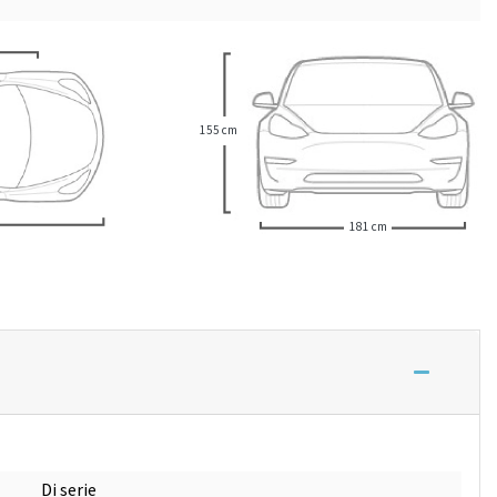
155 cm
181 cm
Di serie