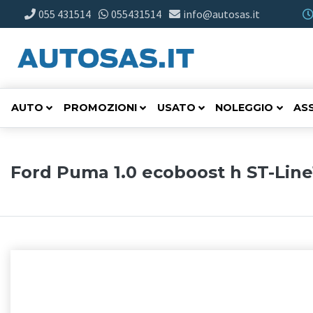
055 431514
055431514
info@autosas.it
AUTO
PROMOZIONI
USATO
NOLEGGIO
AS
Ford Puma 1.0 ecoboost h ST-Line