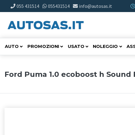
055 431514
055431514
info@autosas.it
AUTO
PROMOZIONI
USATO
NOLEGGIO
AS
Ford Puma 1.0 ecoboost h Sound E