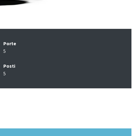
Porte
5
Posti
5