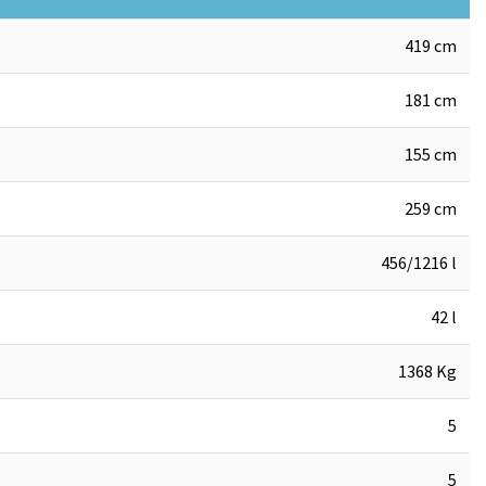
419 cm
181 cm
155 cm
259 cm
456/1216 l
42 l
1368 Kg
5
5