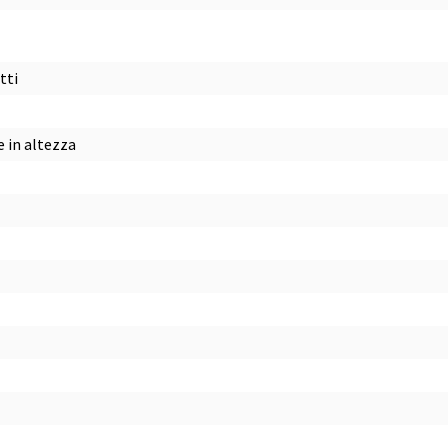
tti
e in altezza