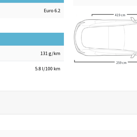
Euro 6.2
419 cm
131 g/km
259 cm
5.8 l/100 km