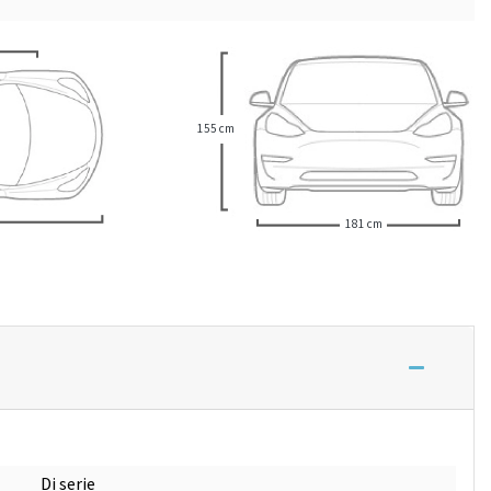
155 cm
181 cm
Di serie