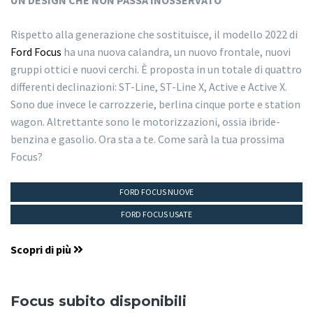
UN DESIGN CHE NON PASSA INOSSERVATO
Rispetto alla generazione che sostituisce, il modello 2022 di
Ford Focus
ha una nuova calandra, un nuovo frontale, nuovi
gruppi ottici e nuovi cerchi. È proposta in un totale di quattro
differenti declinazioni: ST-Line, ST-Line X, Active e Active X.
Sono due invece le carrozzerie, berlina cinque porte e station
wagon. Altrettante sono le motorizzazioni, ossia ibride-
benzina e gasolio. Ora sta a te. Come sarà la tua prossima
Focus?
FORD FOCUS NUOVE
FORD FOCUS USATE
Scopri di più
Focus subito disponibili