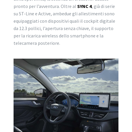
pronto per l’avventura. Oltre al
SYNC 4
, già di serie
su ST-Line e Active, ambedue gli allestimenti sono
equipaggiati con dispositivi quali il cockpit digitale
da 12.3 pollici, l’apertura senza chiave, il supporto
per la ricarica wireless dello smartphone e la
telecamera posteriore.