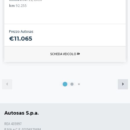
km
92.255
Prezzo Autosas
€11.065
SCHEDA VEICOLO
Autosas S.p.a.
REA 435997
P.IVA e C.F. 02156370484