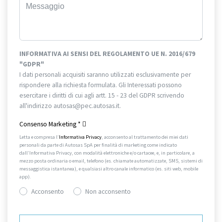
INFORMATIVA AI SENSI DEL REGOLAMENTO UE N. 2016/679
"GDPR"
I dati personali acquisiti saranno utilizzati esclusivamente per
rispondere alla richiesta formulata. Gli Interessati possono
esercitare i diritti di cui agli artt. 15 - 23 del GDPR scrivendo
all'indirizzo autosas@pec.autosas.it.
Informativa completa.
Consenso Marketing
*
Letta e compresa l’
Informativa Privacy
, acconsento al trattamento dei miei dati
personali da parte di Autosas SpA per finalità di marketing come indicato
dall’Informativa Privacy, con modalità elettroniche e/o cartacee, e, in particolare, a
mezzo posta ordinaria o email, telefono (es. chiamate automatizzate, SMS, sistemi di
messaggistica istantanea), e qualsiasi altro canale informatico (es. siti web, mobile
app).
Acconsento
Non acconsento