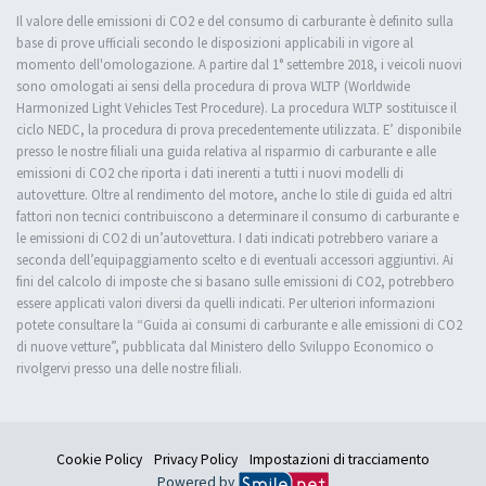
Il valore delle emissioni di CO2 e del consumo di carburante è definito sulla
base di prove ufficiali secondo le disposizioni applicabili in vigore al
momento dell'omologazione. A partire dal 1° settembre 2018, i veicoli nuovi
sono omologati ai sensi della procedura di prova WLTP (Worldwide
Harmonized Light Vehicles Test Procedure). La procedura WLTP sostituisce il
ciclo NEDC, la procedura di prova precedentemente utilizzata. E’ disponibile
presso le nostre filiali una guida relativa al risparmio di carburante e alle
emissioni di CO2 che riporta i dati inerenti a tutti i nuovi modelli di
autovetture. Oltre al rendimento del motore, anche lo stile di guida ed altri
fattori non tecnici contribuiscono a determinare il consumo di carburante e
le emissioni di CO2 di un’autovettura. I dati indicati potrebbero variare a
seconda dell’equipaggiamento scelto e di eventuali accessori aggiuntivi. Ai
fini del calcolo di imposte che si basano sulle emissioni di CO2, potrebbero
essere applicati valori diversi da quelli indicati. Per ulteriori informazioni
potete consultare la “Guida ai consumi di carburante e alle emissioni di CO2
di nuove vetture”, pubblicata dal Ministero dello Sviluppo Economico o
rivolgervi presso una delle nostre filiali.
Cookie Policy
Privacy Policy
Impostazioni di tracciamento
Powered by