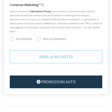
Consenso Marketing
*
Letta e compresa l’
Informativa Privacy
, acconsento al trattamento dei miei dati
personali da parte di Autosas SpA per finalità di marketing come indicato
dall’Informativa Privacy, con modalità elettroniche e/o cartacee, e, in particolare, a
mezzo posta ordinaria o email, telefono (es. chiamate automatizzate, SMS, sistemi di
messaggistica istantanea), e qualsiasi altro canale informatico (es. siti web, mobile
app).
Acconsento
Non acconsento
PROMOZIONI AUTO