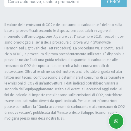
CERCA
Il valore delle emissioni di CO2 e del consumo di carburante è definito sulla
base di prove ufficiali secondo le disposizioni applicabili in vigore al
momento dell'omologazione. A partire dal 1° settembre 2018, i veicoli nuovi
sono omologati ai sensi della procedura di prova WLTP (Worldwide
Harmonized Light Vehicles Test Procedure). La procedura WLTP sostituisce il
ciclo NEDC, la procedura di prova precedentemente utilizzata. E’ disponibile
presso le nostre filiali una guida relativa al risparmio di carburante e alle
emissioni di CO2 che riporta i dati inerenti a tutti i nuovi modelli di
autovetture. Oltre al rendimento del motore, anche lo stile di guida ed altri
fattori non tecnici contribuiscono a determinare il consumo di carburante e
le emissioni di CO2 di un’autovettura. I dati indicati potrebbero variare a
seconda dell’equipaggiamento scelto e di eventuali accessori aggiuntivi. Ai
fini del calcolo di imposte che si basano sulle emissioni di CO2, potrebbero
essere applicati valori diversi da quelli indicati. Per ulteriori informazioni
potete consultare la “Guida ai consumi di carburante e alle emissioni di CO2
di nuove vetture”, pubblicata dal Ministero dello Sviluppo Economico o
rivolgervi presso una delle nostre filiali.