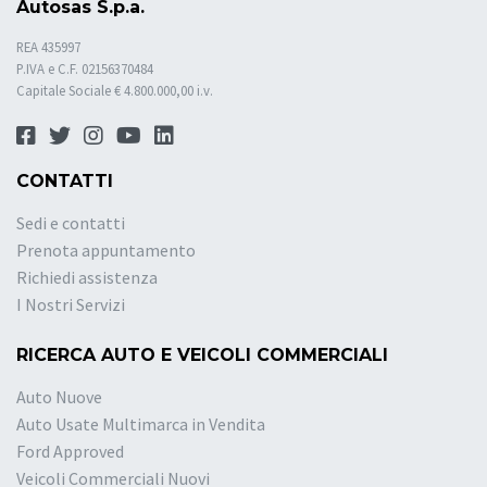
Autosas S.p.a.
REA 435997
P.IVA e C.F. 02156370484
Capitale Sociale € 4.800.000,00 i.v.
CONTATTI
Sedi e contatti
Prenota appuntamento
Richiedi assistenza
I Nostri Servizi
RICERCA AUTO E VEICOLI COMMERCIALI
Auto Nuove
Auto Usate Multimarca in Vendita
Ford Approved
Veicoli Commerciali Nuovi