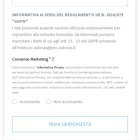
INFORMATIVA AI SENSI DEL REGOLAMENTO UE N. 2016/679
"GDPR"
I dati personali acquisiti saranno utilizzati esclusivamente per
rispondere alla richiesta formulata. Gli Interessati possono
esercitare i diritti di cui agli artt. 15 - 23 del GDPR scrivendo
all'indirizzo autosas@pec.autosas.it.
Informativa completa.
Consenso Marketing
*
Letta e compresa l’
Informativa Privacy
, acconsento al trattamento dei miei dati
personali da parte di Autosas SpA per finalità di marketing come indicato
dall’Informativa Privacy, con modalità elettroniche e/o cartacee, e, in particolare, a
mezzo posta ordinaria o email, telefono (es. chiamate automatizzate, SMS, sistemi di
messaggistica istantanea), e qualsiasi altro canale informatico (es. siti web, mobile
app).
Acconsento
Non acconsento