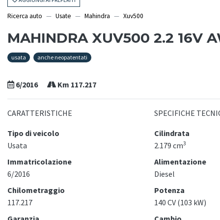
Ricerca auto
Usate
Mahindra
Xuv500
MAHINDRA XUV500 2.2 16V 
usata
anche neopatentati
6/2016
Km 117.217
CARATTERISTICHE
SPECIFICHE TECNI
Tipo di veicolo
Cilindrata
3
Usata
2.179 cm
Immatricolazione
Alimentazione
6/2016
Diesel
Chilometraggio
Potenza
117.217
140 CV (103 kW)
Garanzia
Cambio