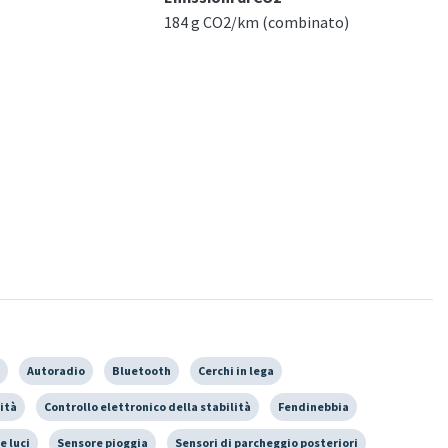
184 g CO2/km (combinato)
Autoradio
Bluetooth
Cerchi in lega
ità
Controllo elettronico della stabilità
Fendinebbia
e luci
Sensore pioggia
Sensori di parcheggio posteriori