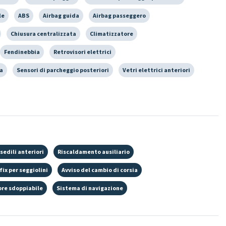
le
ABS
Airbag guida
Airbag passeggero
Chiusura centralizzata
Climatizzatore
Fendinebbia
Retrovisori elettrici
a
Sensori di parcheggio posteriori
Vetri elettrici anteriori
sedili anteriori
Riscaldamento ausiliario
fix per seggiolini
Avviso del cambio di corsia
ore sdoppiabile
Sistema di navigazione