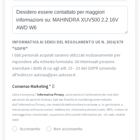
INFORMATIVA AI SENSI DEL REGOLAMENTO UE N. 2016/679
"GDPR"
I dati personali acquisiti saranno utilizzati esclusivamente per
rispondere alla richiesta formulata. Gli Interessati possono
esercitare i diritti di cui agli artt. 15 - 23 del GDPR scrivendo
all'indirizzo autosas@pec.autosas.it.
Informativa completa.
Consenso Marketing
*
Letta e compresa l’
Informativa Privacy
, acconsento al trattamento dei miei dati
personali da parte di Autosas SpA per finalità di marketing come indicato
dall’Informativa Privacy, con modalità elettroniche e/o cartacee, e, in particolare, a
mezzo posta ordinaria o email, telefono (es. chiamate automatizzate, SMS, sistemi di
messaggistica istantanea), e qualsiasi altro canale informatico (es. siti web, mobile
app).
Acconsento
Non acconsento