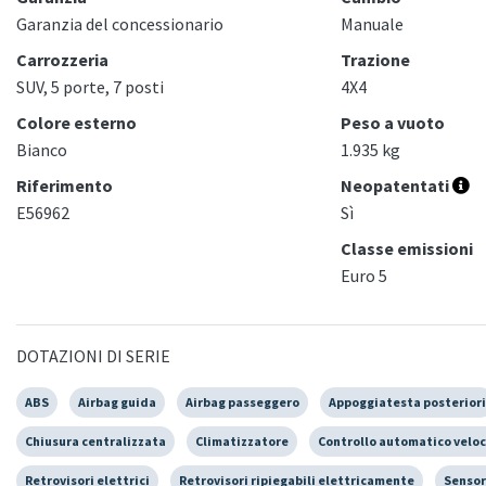
Garanzia del concessionario
Manuale
Carrozzeria
Trazione
SUV, 5 porte, 7 posti
4X4
Colore esterno
Peso a vuoto
Bianco
1.935 kg
Riferimento
Neopatentati
E56962
Sì
Classe emissioni
Euro 5
DOTAZIONI DI SERIE
ABS
Airbag guida
Airbag passeggero
Appoggiatesta posteriori
Chiusura centralizzata
Climatizzatore
Controllo automatico veloc
Retrovisori elettrici
Retrovisori ripiegabili elettricamente
Sensor