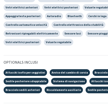
Vetri elettrici anteriori
Vetri elettrici posteriori
Volante regolabi
Appoggiatesta posteriori
Autoradio
Bluetooth
Cerchi in lega
Controllo automatico velocità
Controllo elettronico della stabilità
Retrovisori ripiegabili elettricamente
Sensore luci
Sensore pioggi
Vetri elettrici posteriori
Volante regolabile
OPTIONALS INCLUSI
Attacchi isofix per seggiolini
Avviso del cambio di corsia
Bracciolo 
Sedile posteriore sdoppiabile
Sistema di navigazione
Attacchi iso
Bracciolo sedili anteriori
Riscaldamento ausiliario
Sedile posteri