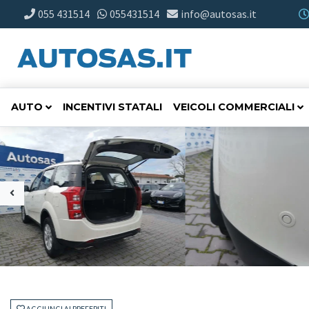
055 431514
055431514
info@autosas.it
AUTO
INCENTIVI STATALI
VEICOLI COMMERCIALI
AGGIUNGI AI PREFERITI