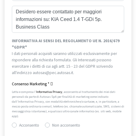
INFORMATIVA AI SENSI DEL REGOLAMENTO UE N. 2016/679
"GDPR"
I dati personali acquisiti saranno utilizzati esclusivamente per
rispondere alla richiesta formulata. Gli Interessati possono
esercitare i diritti di cui agli artt. 15 - 23 del GDPR scrivendo
all'indirizzo autosas@pec.autosas.it.
Informativa completa.
Consenso Marketing
*
Letta e compresa l’
Informativa Privacy
, acconsento al trattamento dei miei dati
personali da parte di Autosas SpA per finalità di marketing come indicato
dall’Informativa Privacy, con modalità elettroniche e/o cartacee, e, in particolare, a
mezzo posta ordinaria o email, telefono (es. chiamate automatizzate, SMS, sistemi di
messaggistica istantanea), e qualsiasi altro canale informatico (es. siti web, mobile
app).
Acconsento
Non acconsento