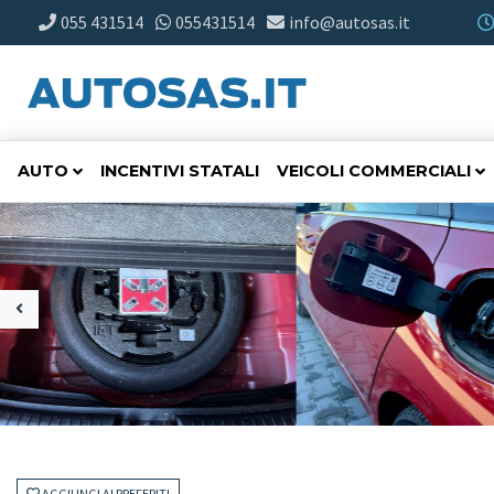
055 431514
055431514
info@autosas.it
AUTO
INCENTIVI STATALI
VEICOLI COMMERCIALI
AGGIUNGI AI PREFERITI