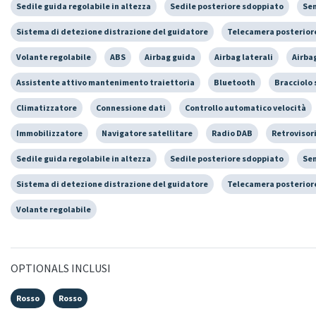
Sedile guida regolabile in altezza
Sedile posteriore sdoppiato
Sen
Sistema di detezione distrazione del guidatore
Telecamera posterior
Volante regolabile
ABS
Airbag guida
Airbag laterali
Airba
Assistente attivo mantenimento traiettoria
Bluetooth
Bracciolo 
Climatizzatore
Connessione dati
Controllo automatico velocità
Immobilizzatore
Navigatore satellitare
Radio DAB
Retrovisori
Sedile guida regolabile in altezza
Sedile posteriore sdoppiato
Sen
Sistema di detezione distrazione del guidatore
Telecamera posterior
Volante regolabile
OPTIONALS INCLUSI
Rosso
Rosso