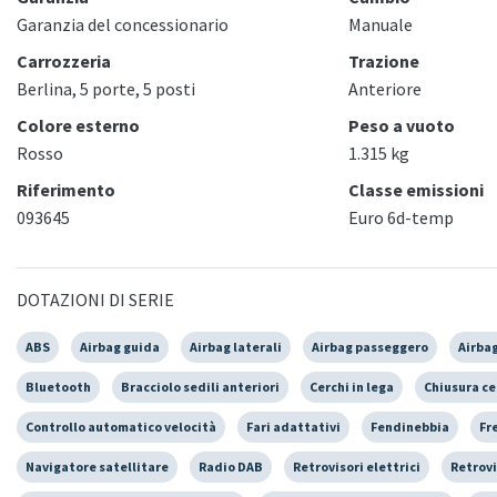
Garanzia del concessionario
Manuale
Carrozzeria
Trazione
Berlina, 5 porte, 5 posti
Anteriore
Colore esterno
Peso a vuoto
Rosso
1.315 kg
Riferimento
Classe emissioni
093645
Euro 6d-temp
DOTAZIONI DI SERIE
ABS
Airbag guida
Airbag laterali
Airbag passeggero
Airbag
Bluetooth
Bracciolo sedili anteriori
Cerchi in lega
Chiusura ce
Controllo automatico velocità
Fari adattativi
Fendinebbia
Fr
Navigatore satellitare
Radio DAB
Retrovisori elettrici
Retrovi