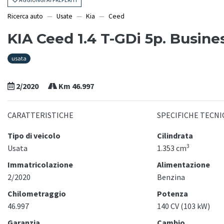
Ricerca auto
Usate
Kia
Ceed
KIA Ceed 1.4 T-GDi 5p. Busine
usata
2/2020
Km 46.997
CARATTERISTICHE
SPECIFICHE TECNI
Tipo di veicolo
Cilindrata
3
Usata
1.353 cm
Immatricolazione
Alimentazione
2/2020
Benzina
Chilometraggio
Potenza
46.997
140 CV (103 kW)
Garanzia
Cambio