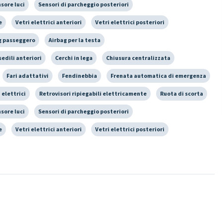
sore luci
Sensori di parcheggio posteriori
e
Vetri elettrici anteriori
Vetri elettrici posteriori
g passeggero
Airbag per la testa
sedili anteriori
Cerchi in lega
Chiusura centralizzata
Fari adattativi
Fendinebbia
Frenata automatica di emergenza
 elettrici
Retrovisori ripiegabili elettricamente
Ruota di scorta
sore luci
Sensori di parcheggio posteriori
e
Vetri elettrici anteriori
Vetri elettrici posteriori