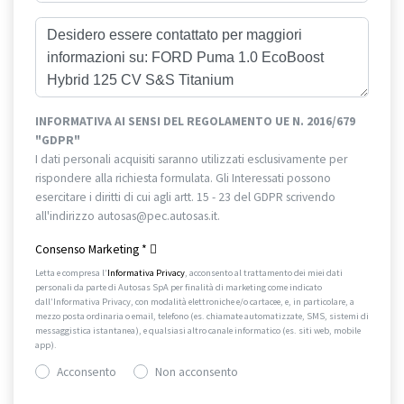
INFORMATIVA AI SENSI DEL REGOLAMENTO UE N. 2016/679
"GDPR"
I dati personali acquisiti saranno utilizzati esclusivamente per
rispondere alla richiesta formulata. Gli Interessati possono
esercitare i diritti di cui agli artt. 15 - 23 del GDPR scrivendo
all'indirizzo autosas@pec.autosas.it.
Informativa completa.
Consenso Marketing
*
Letta e compresa l’
Informativa Privacy
, acconsento al trattamento dei miei dati
personali da parte di Autosas SpA per finalità di marketing come indicato
dall’Informativa Privacy, con modalità elettroniche e/o cartacee, e, in particolare, a
mezzo posta ordinaria o email, telefono (es. chiamate automatizzate, SMS, sistemi di
messaggistica istantanea), e qualsiasi altro canale informatico (es. siti web, mobile
app).
Acconsento
Non acconsento