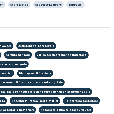
een
Start & Stop
Supporto Lombare
Tappetini
vivavoce
Assistente al parcheggio
Cambio manuale
Carica per smartphone a induzione
ta con telecomando
tomatico
Display multifunzione
chermo multifunzione interamente digitale
 navigazione + touchscreen + radio dab + usb + android + apple
rato
Specchietti retrovisori elettrici
Telecamera posteriore
ici anteriori e posteriori
Apparecchiatura telefono vivavoce