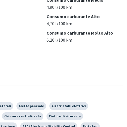
4,90 l/100 km
Consumo carburante Alto
4,70 l/100 km
Consumo carburante Molto Alto
6,20 l/100 km
laterali
Alette parasole
Alzacristalli elettrici
Chiusura centralizzata
Cinture di sicurezza
a trazione
ESC / Electronic Stability Control
Fari a led