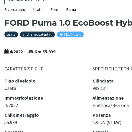
Ricerca auto
Usate
Ford
Puma
FORD Puma 1.0 EcoBoost Hybr
usata
anche neopatentati
Mild Hybrid
4/2022
Km 55.939
CARATTERISTICHE
SPECIFICHE TECNI
Tipo di veicolo
Cilindrata
3
Usata
999 cm
Immatricolazione
Alimentazione
4/2022
Elettrica/Benzina
Chilometraggio
Potenza
55.939
125 CV (91 kW)
Garanzia
Cambio