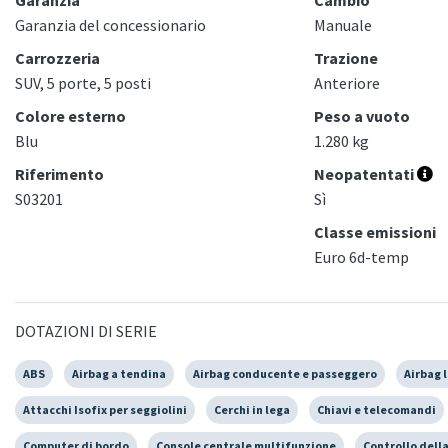
Garanzia del concessionario
Manuale
Carrozzeria
Trazione
SUV, 5 porte, 5 posti
Anteriore
Colore esterno
Peso a vuoto
Blu
1.280 kg
Riferimento
Neopatentati
S03201
Sì
Classe emissioni
Euro 6d-temp
DOTAZIONI DI SERIE
ABS
Airbag a tendina
Airbag conducente e passeggero
Airbag 
Attacchi Isofix per seggiolini
Cerchi in lega
Chiavi e telecomandi
Computer di bordo
Console centrale multifunzione
Controllo dell