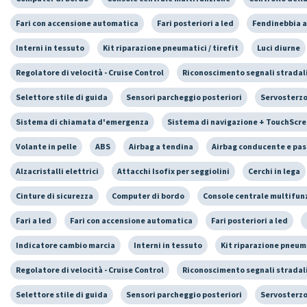
Fari con accensione automatica
Fari posteriori a led
Fendinebbia a
Interni in tessuto
Kit riparazione pneumatici / tirefit
Luci diurne
Regolatore di velocità - Cruise Control
Riconoscimento segnali stradal
Selettore stile di guida
Sensori parcheggio posteriori
Servosterz
Sistema di chiamata d'emergenza
Sistema di navigazione + TouchScr
Volante in pelle
ABS
Airbag a tendina
Airbag conducente e pa
Alzacristalli elettrici
Attacchi Isofix per seggiolini
Cerchi in lega
Cinture di sicurezza
Computer di bordo
Console centrale multifun
Fari a led
Fari con accensione automatica
Fari posteriori a led
Indicatore cambio marcia
Interni in tessuto
Kit riparazione pneuma
Regolatore di velocità - Cruise Control
Riconoscimento segnali stradal
Selettore stile di guida
Sensori parcheggio posteriori
Servosterz