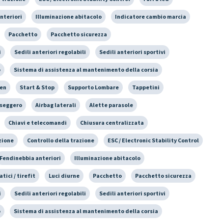
nteriori
Illuminazione abitacolo
Indicatore cambio marcia
Pacchetto
Pacchetto sicurezza
i
Sedili anteriori regolabili
Sedili anteriori sportivi
o
Sistema di assistenza al mantenimento della corsia
een
Start & Stop
Supporto Lombare
Tappetini
sseggero
Airbag laterali
Alette parasole
Chiavi e telecomandi
Chiusura centralizzata
zione
Controllo della trazione
ESC / Electronic Stability Control
Fendinebbia anteriori
Illuminazione abitacolo
tici / tirefit
Luci diurne
Pacchetto
Pacchetto sicurezza
i
Sedili anteriori regolabili
Sedili anteriori sportivi
o
Sistema di assistenza al mantenimento della corsia