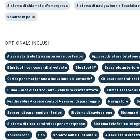
Sistema di chiamata d'emergenza
Sistema di navigazione + TouchScr
Volante in pelle
OPTIONALS INCLUSI
Alzacristalli elettrici anteriori e posteriori
Apparecchiatura telefono 
Bluetooth con comandi al volante
Bluetooth®
Bracciolo anteriore
Carica per smartphone a induzione + bluetooth®
Chiusura centralizza
Clima + alza elettrico - ant + chiusura centralizzata
Climatizzatore au
Fendinebbia + cruise control + sensori di parcheggio
Navigatore
S
Sensori di parcheggio anteriori
Sistema di navigazione
Sistema di
Sistema di ricarica wireless per smartphone
Sistema telefonico integ
Touchscreen
Usb
Volante multifunzionale
Alzacristalli elettr