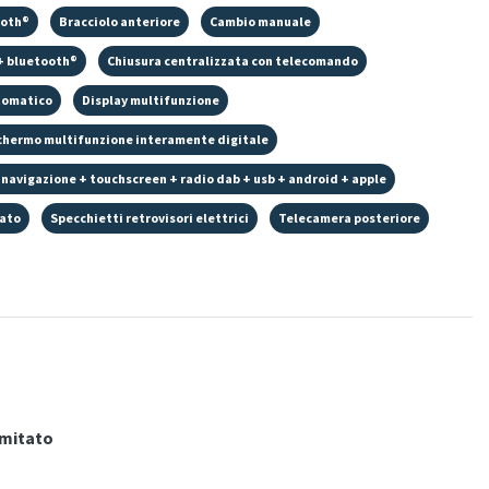
ooth®
Bracciolo anteriore
Cambio manuale
+ bluetooth®
Chiusura centralizzata con telecomando
tomatico
Display multifunzione
chermo multifunzione interamente digitale
 navigazione + touchscreen + radio dab + usb + android + apple
rato
Specchietti retrovisori elettrici
Telecamera posteriore
imitato