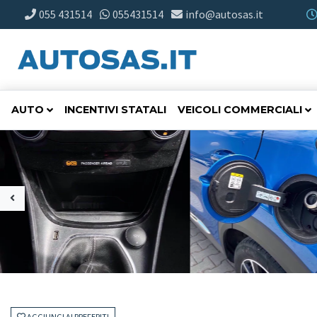
055 431514
055431514
info@autosas.it
AUTO
INCENTIVI STATALI
VEICOLI COMMERCIALI
AGGIUNGI AI PREFERITI