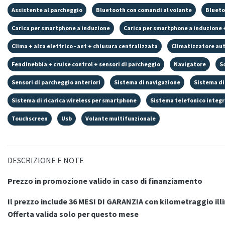
Assistente al parcheggio
Bluetooth con comandi al volante
Bluet
Carica per smartphone a induzione
Carica per smartphone a induzione 
Clima + alza elettrico - ant + chiusura centralizzata
Climatizzatore au
Fendinebbia + cruise control + sensori di parcheggio
Navigatore
S
Sensori di parcheggio anteriori
Sistema di navigazione
Sistema di
Sistema di ricarica wireless per smartphone
Sistema telefonico integ
Touchscreen
Usb
Volante multifunzionale
DESCRIZIONE E NOTE
Prezzo in promozione valido in caso di finanziamento
Il prezzo include 36 MESI DI GARANZIA con kilometraggio ill
Offerta valida solo per questo mese