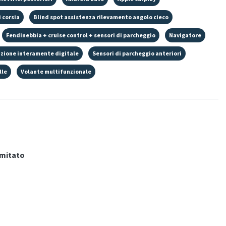
 corsia
Blind spot assistenza rilevamento angolo cieco
Fendinebbia + cruise control + sensori di parcheggio
Navigatore
zione interamente digitale
Sensori di parcheggio anteriori
lle
Volante multifunzionale
imitato