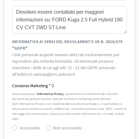
INFORMATIVA AI SENSI DEL REGOLAMENTO UE N. 2016/679
"GDPR"
I dati personali acquisiti saranno utilizzati esclusivamente per
rispondere alla richiesta formulata. Gli Interessati possono
esercitare i diritti di cui agli artt. 15 - 23 del GDPR scrivendo
all'indirizzo autosas@pec.autosas.it.
Informativa completa.
Consenso Marketing
*
Letta e compresa l’
Informativa Privacy
, acconsento al trattamento dei miei dati
personali da parte di Autosas SpA per finalità di marketing come indicato
dall’Informativa Privacy, con modalità elettroniche e/o cartacee, e, in particolare, a
mezzo posta ordinaria o email, telefono (es. chiamate automatizzate, SMS, sistemi di
messaggistica istantanea), e qualsiasi altro canale informatico (es. siti web, mobile
app).
Acconsento
Non acconsento