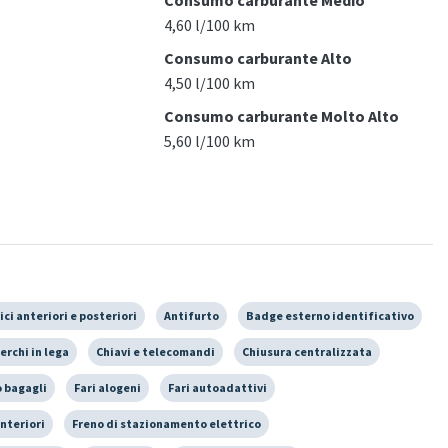
4,60 l/100 km
Consumo carburante Alto
4,50 l/100 km
Consumo carburante Molto Alto
5,60 l/100 km
ici anteriori e posteriori
Antifurto
Badge esterno identificativo
erchi in lega
Chiavi e telecomandi
Chiusura centralizzata
 bagagli
Fari alogeni
Fari autoadattivi
nteriori
Freno di stazionamento elettrico