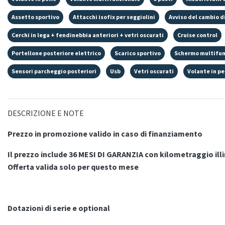
Assetto sportivo
Attacchi isofix per seggiolini
Avviso del cambio di
Cerchi in lega + fendinebbia anteriori + vetri oscurati
Cruise control
Portellone posteriore elettrico
Scarico sportivo
Schermo multifun
Sensori parcheggio posteriori
Usb
Vetri oscurati
Volante in pe
DESCRIZIONE E NOTE
Prezzo in promozione valido in caso di finanziamento
Il prezzo include 36 MESI DI GARANZIA con kilometraggio ill
Offerta valida solo per questo mese
Dotazioni di serie e optional