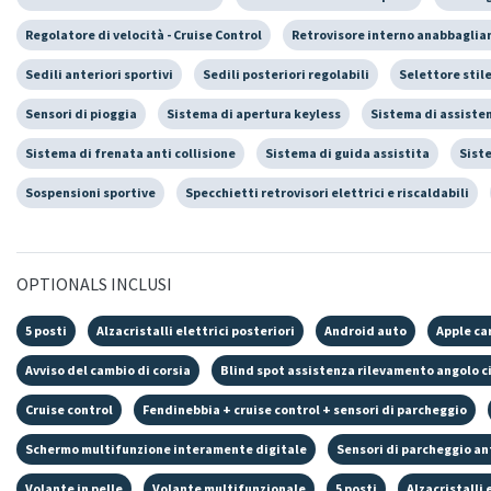
Regolatore di velocità - Cruise Control
Retrovisore interno anabbaglia
Sedili anteriori sportivi
Sedili posteriori regolabili
Selettore stile
Sensori di pioggia
Sistema di apertura keyless
Sistema di assiste
Sistema di frenata anti collisione
Sistema di guida assistita
Sist
Sospensioni sportive
Specchietti retrovisori elettrici e riscaldabili
OPTIONALS INCLUSI
5 posti
Alzacristalli elettrici posteriori
Android auto
Apple ca
Avviso del cambio di corsia
Blind spot assistenza rilevamento angolo c
Cruise control
Fendinebbia + cruise control + sensori di parcheggio
Schermo multifunzione interamente digitale
Sensori di parcheggio an
Volante in pelle
Volante multifunzionale
5 posti
Alzacristalli 