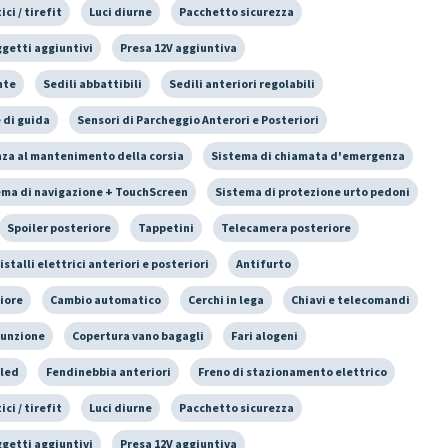
ci / tirefit
Luci diurne
Pacchetto sicurezza
getti aggiuntivi
Presa 12V aggiuntiva
nte
Sedili abbattibili
Sedili anteriori regolabili
 di guida
Sensori di Parcheggio Anterori e Posteriori
nza al mantenimento della corsia
Sistema di chiamata d'emergenza
ema di navigazione + TouchScreen
Sistema di protezione urto pedoni
Spoiler posteriore
Tappetini
Telecamera posteriore
istalli elettrici anteriori e posteriori
Antifurto
iore
Cambio automatico
Cerchi in lega
Chiavi e telecomandi
funzione
Copertura vano bagagli
Fari alogeni
 led
Fendinebbia anteriori
Freno di stazionamento elettrico
ci / tirefit
Luci diurne
Pacchetto sicurezza
getti aggiuntivi
Presa 12V aggiuntiva