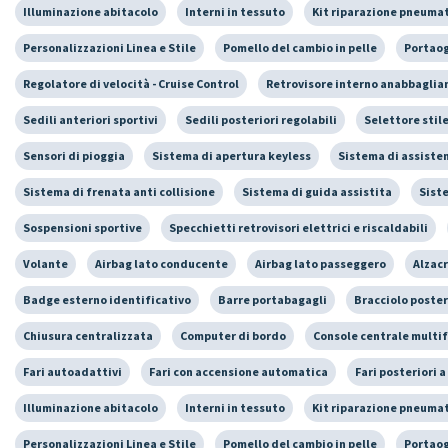
Illuminazione abitacolo
Interni in tessuto
Kit riparazione pneumati
Personalizzazioni Linea e Stile
Pomello del cambio in pelle
Portaog
Regolatore di velocità - Cruise Control
Retrovisore interno anabbaglia
Sedili anteriori sportivi
Sedili posteriori regolabili
Selettore stile
Sensori di pioggia
Sistema di apertura keyless
Sistema di assiste
Sistema di frenata anti collisione
Sistema di guida assistita
Sist
Sospensioni sportive
Specchietti retrovisori elettrici e riscaldabili
Volante
Airbag lato conducente
Airbag lato passeggero
Alzacr
Badge esterno identificativo
Barre portabagagli
Bracciolo poster
Chiusura centralizzata
Computer di bordo
Console centrale multi
Fari autoadattivi
Fari con accensione automatica
Fari posteriori a
Illuminazione abitacolo
Interni in tessuto
Kit riparazione pneumati
Personalizzazioni Linea e Stile
Pomello del cambio in pelle
Portaog