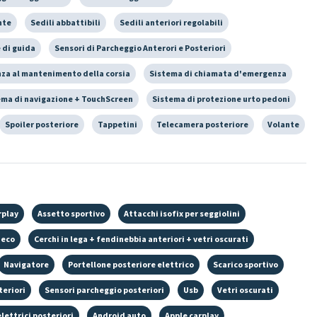
nte
Sedili abbattibili
Sedili anteriori regolabili
 di guida
Sensori di Parcheggio Anterori e Posteriori
nza al mantenimento della corsia
Sistema di chiamata d'emergenza
ema di navigazione + TouchScreen
Sistema di protezione urto pedoni
Spoiler posteriore
Tappetini
Telecamera posteriore
Volante
rplay
Assetto sportivo
Attacchi isofix per seggiolini
ieco
Cerchi in lega + fendinebbia anteriori + vetri oscurati
Navigatore
Portellone posteriore elettrico
Scarico sportivo
teriori
Sensori parcheggio posteriori
Usb
Vetri oscurati
elettrici posteriori
Android auto
Apple carplay