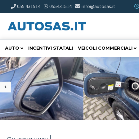
055 431514
055431514
info@autosas.it
AUTO
INCENTIVI STATALI
VEICOLI COMMERCIALI
AGGIUNGI AI PREFERITI