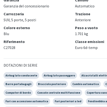
Garanzia del concessionario
Automatico
Carrozzeria
Trazione
SUV, 5 porte, 5 posti
Anteriore
Colore esterno
Peso a vuoto
Blu
1.701 kg
Riferimento
Classe emissioni
C27028
Euro 6d-temp
DOTAZIONI DI SERIE
Airbag lato conducente
Airbag lato passeggero
Alzacristalli elettr
Barre portabagagli
Bracciolo posteriore
Cambio automatico
C
Computer di bordo
Console centrale multifunzione
Copertura vano
Fari con accensione automatica
Fari posteriori a led
Fendinebbia a