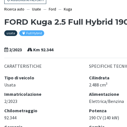
Ricerca auto
Usate
Ford
Kuga
FORD Kuga 2.5 Full Hybrid 1
usata
Full Hybrid
2/2023
Km 92.344
CARATTERISTICHE
SPECIFICHE TECNI
Tipo di veicolo
Cilindrata
3
Usata
2.488 cm
Immatricolazione
Alimentazione
2/2023
Elettrica/Benzina
Chilometraggio
Potenza
92.344
190 CV (140 kW)
Garanzia
Cambio