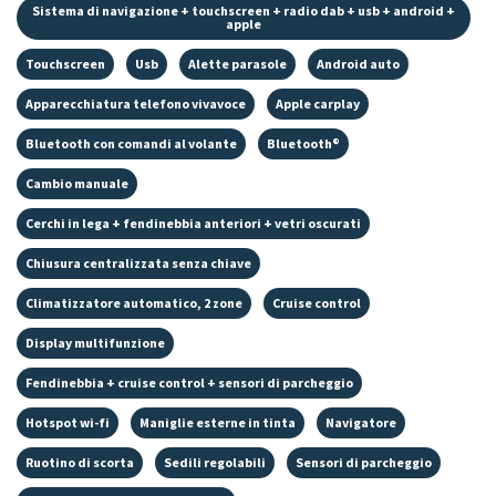
Sistema di navigazione + touchscreen + radio dab + usb + android +
apple
Touchscreen
Usb
Alette parasole
Android auto
Apparecchiatura telefono vivavoce
Apple carplay
Bluetooth con comandi al volante
Bluetooth®
Cambio manuale
Cerchi in lega + fendinebbia anteriori + vetri oscurati
Chiusura centralizzata senza chiave
Climatizzatore automatico, 2 zone
Cruise control
Display multifunzione
Fendinebbia + cruise control + sensori di parcheggio
Hotspot wi-fi
Maniglie esterne in tinta
Navigatore
Ruotino di scorta
Sedili regolabili
Sensori di parcheggio