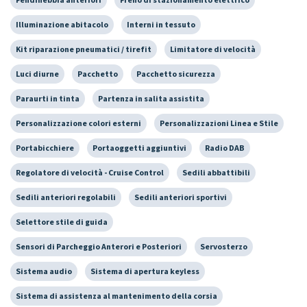
Illuminazione abitacolo
Interni in tessuto
Kit riparazione pneumatici / tirefit
Limitatore di velocità
Luci diurne
Pacchetto
Pacchetto sicurezza
Paraurti in tinta
Partenza in salita assistita
Personalizzazione colori esterni
Personalizzazioni Linea e Stile
Portabicchiere
Portaoggetti aggiuntivi
Radio DAB
Regolatore di velocità - Cruise Control
Sedili abbattibili
Sedili anteriori regolabili
Sedili anteriori sportivi
Selettore stile di guida
Sensori di Parcheggio Anterori e Posteriori
Servosterzo
Sistema audio
Sistema di apertura keyless
Sistema di assistenza al mantenimento della corsia