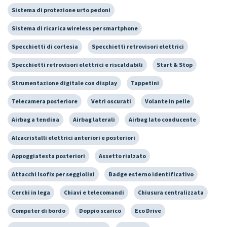
Sistema di protezione urto pedoni
Sistema di ricarica wireless per smartphone
Specchietti di cortesia
Specchietti retrovisori elettrici
Specchietti retrovisori elettrici e riscaldabili
Start & Stop
Strumentazione digitale con display
Tappetini
Telecamera posteriore
Vetri oscurati
Volante in pelle
Airbag a tendina
Airbag laterali
Airbag lato conducente
Alzacristalli elettrici anteriori e posteriori
Appoggiatesta posteriori
Assetto rialzato
Attacchi Isofix per seggiolini
Badge esterno identificativo
Cerchi in lega
Chiavi e telecomandi
Chiusura centralizzata
Computer di bordo
Doppio scarico
Eco Drive