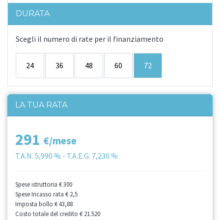
DURATA
Scegli il numero di rate per il finanziamento
24
36
48
60
72
LA TUA RATA
291
€/mese
T.A.N.
5,990 %
- T.A.E.G.
7,230 %
Spese istruttoria
€ 300
Spese Incasso rata
€ 2,5
Imposta bollo
€ 43,88
Costo totale del credito
€ 21.520