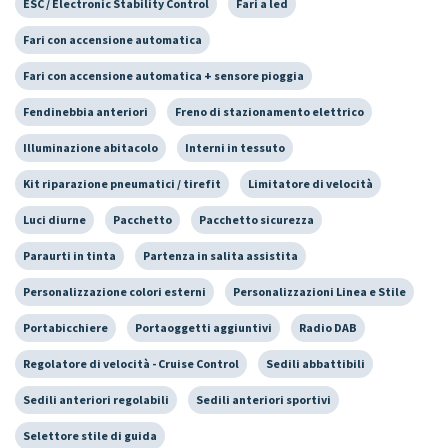
ESC / Electronic Stability Control
Fari a led
Fari con accensione automatica
Fari con accensione automatica + sensore pioggia
Fendinebbia anteriori
Freno di stazionamento elettrico
Illuminazione abitacolo
Interni in tessuto
Kit riparazione pneumatici / tirefit
Limitatore di velocità
Luci diurne
Pacchetto
Pacchetto sicurezza
Paraurti in tinta
Partenza in salita assistita
Personalizzazione colori esterni
Personalizzazioni Linea e Stile
Portabicchiere
Portaoggetti aggiuntivi
Radio DAB
Regolatore di velocità - Cruise Control
Sedili abbattibili
Sedili anteriori regolabili
Sedili anteriori sportivi
Selettore stile di guida