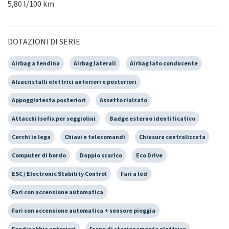
5,80 l/100 km
DOTAZIONI DI SERIE
Airbag a tendina
Airbag laterali
Airbag lato conducente
Alzacristalli elettrici anteriori e posteriori
Appoggiatesta posteriori
Assetto rialzato
Attacchi Isofix per seggiolini
Badge esterno identificativo
Cerchi in lega
Chiavi e telecomandi
Chiusura centralizzata
Computer di bordo
Doppio scarico
Eco Drive
ESC / Electronic Stability Control
Fari a led
Fari con accensione automatica
Fari con accensione automatica + sensore pioggia
Fendinebbia anteriori
Freno di stazionamento elettrico