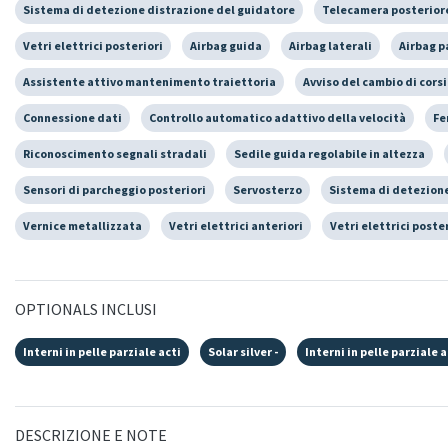
Sistema di detezione distrazione del guidatore
Telecamera posterior
Vetri elettrici posteriori
Airbag guida
Airbag laterali
Airbag 
Assistente attivo mantenimento traiettoria
Avviso del cambio di cors
Connessione dati
Controllo automatico adattivo della velocità
Fe
Riconoscimento segnali stradali
Sedile guida regolabile in altezza
Sensori di parcheggio posteriori
Servosterzo
Sistema di detezione
Vernice metallizzata
Vetri elettrici anteriori
Vetri elettrici poste
OPTIONALS INCLUSI
Interni in pelle parziale acti
Solar silver -
Interni in pelle parziale a
DESCRIZIONE E NOTE