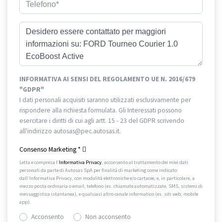
INFORMATIVA AI SENSI DEL REGOLAMENTO UE N. 2016/679
"GDPR"
I dati personali acquisiti saranno utilizzati esclusivamente per
rispondere alla richiesta formulata. Gli Interessati possono
esercitare i diritti di cui agli artt. 15 - 23 del GDPR scrivendo
all'indirizzo autosas@pec.autosas.it.
Informativa completa.
Consenso Marketing
*
Letta e compresa l’
Informativa Privacy
, acconsento al trattamento dei miei dati
personali da parte di Autosas SpA per finalità di marketing come indicato
dall’Informativa Privacy, con modalità elettroniche e/o cartacee, e, in particolare, a
mezzo posta ordinaria o email, telefono (es. chiamate automatizzate, SMS, sistemi di
messaggistica istantanea), e qualsiasi altro canale informatico (es. siti web, mobile
app).
Acconsento
Non acconsento