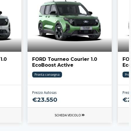
1.0
FORD Tourneo Courier 1.0
FOR
EcoBoost Active
Eco
Pronta consegna
Pro
Prezzo Autosas
Prez
€23.550
€2
SCHEDA VEICOLO