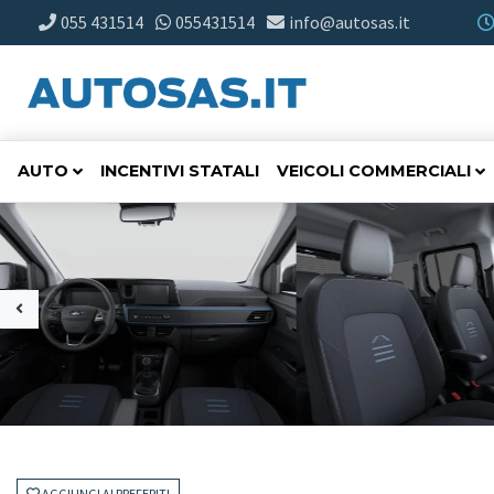
055 431514
055431514
info@autosas.it
AUTO
INCENTIVI STATALI
VEICOLI COMMERCIALI
AGGIUNGI AI PREFERITI