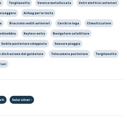
e
Tergilunotto
Vernice metallizzata
Vetri elettrici anteriori
passeggero
Airbag per la testa
ia
Bracciolo sedili anteriori
Cerchi in lega
Climatizzatore
ndinebbia
Keyless entry
Navigatore satellitare
Sedile posteriore sdoppiato
Sensore pioggia
 distrazione del guidatore
Telecamera posteriore
Tergilunotto
riori
cti
Solar silver -