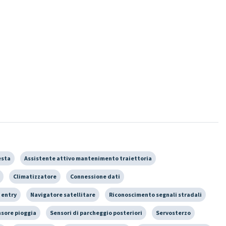
esta
Assistente attivo mantenimento traiettoria
Climatizzatore
Connessione dati
 entry
Navigatore satellitare
Riconoscimento segnali stradali
sore pioggia
Sensori di parcheggio posteriori
Servosterzo