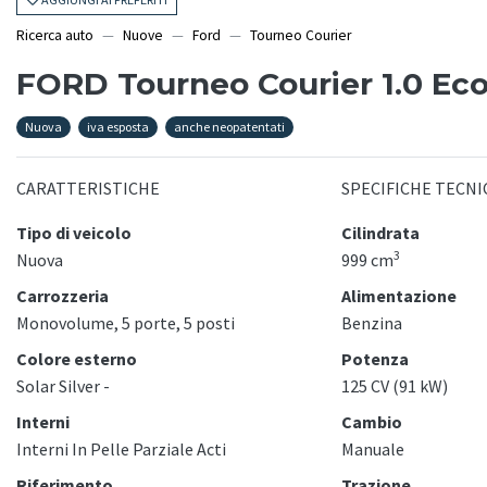
Ricerca auto
Nuove
Ford
Tourneo Courier
FORD Tourneo Courier 1.0 Ec
Nuova
iva esposta
anche neopatentati
CARATTERISTICHE
SPECIFICHE TECNI
Tipo di veicolo
Cilindrata
3
Nuova
999 cm
Carrozzeria
Alimentazione
Monovolume, 5 porte, 5 posti
Benzina
Colore esterno
Potenza
Solar Silver -
125 CV (91 kW)
Interni
Cambio
Interni In Pelle Parziale Acti
Manuale
Riferimento
Trazione