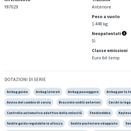
Y87029
Anteriore
Peso a vuoto
1.448 kg
Neopatentati
Sì
Classe emissioni
Euro 6d-temp
DOTAZIONI DI SERIE
Airbag guida
Airbag laterali
Airbag passeggero
Airbag per la t
Avviso del cambio di corsia
Bracciolo sedili anteriori
Cerchi in lega
Controllo automatico adattivo della velocità
Fendinebbia
Keyless
Sedile guida regolabile in altezza
Sedile posteriore sdoppiato
Sen