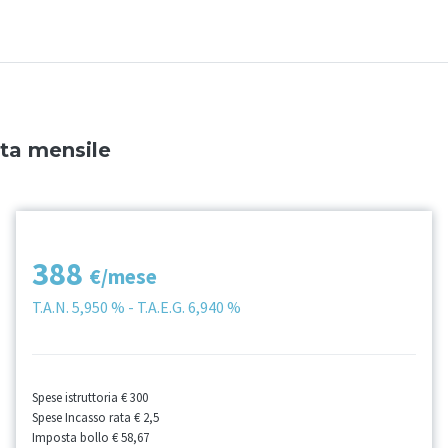
ata mensile
388
€/mese
T.A.N.
5,950 %
- T.A.E.G.
6,940 %
Spese istruttoria
€ 300
Spese Incasso rata
€ 2,5
Imposta bollo
€ 58,67