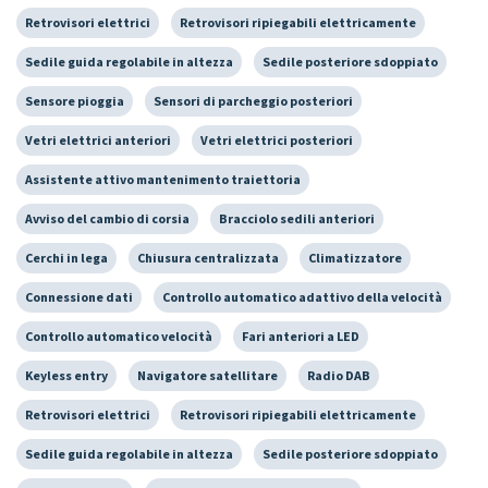
Retrovisori elettrici
Retrovisori ripiegabili elettricamente
Sedile guida regolabile in altezza
Sedile posteriore sdoppiato
Sensore pioggia
Sensori di parcheggio posteriori
Vetri elettrici anteriori
Vetri elettrici posteriori
Assistente attivo mantenimento traiettoria
Avviso del cambio di corsia
Bracciolo sedili anteriori
Cerchi in lega
Chiusura centralizzata
Climatizzatore
Connessione dati
Controllo automatico adattivo della velocità
Controllo automatico velocità
Fari anteriori a LED
Keyless entry
Navigatore satellitare
Radio DAB
Retrovisori elettrici
Retrovisori ripiegabili elettricamente
Sedile guida regolabile in altezza
Sedile posteriore sdoppiato