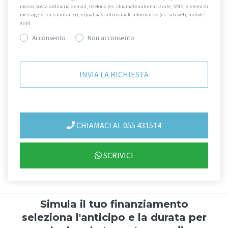
mezzo posta ordinaria o email, telefono (es. chiamate automatizzate, SMS, sistemi di
messaggistica istantanea), e qualsiasi altro canale informatico (es. siti web, mobile
app).
Acconsento
Non acconsento
CHIAMACI AL 055 431514
SCRIVICI
Simula il tuo finanziamento
seleziona l'anticipo e la durata per