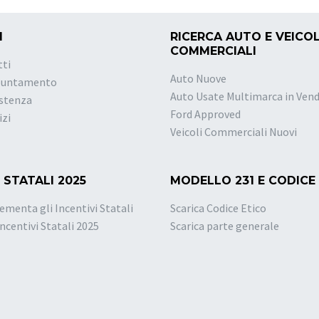
I
RICERCA AUTO E VEICOL
COMMERCIALI
tti
Auto Nuove
puntamento
Auto Usate Multimarca in Vend
istenza
Ford Approved
izi
Veicoli Commerciali Nuovi
 STATALI 2025
MODELLO 231 E CODICE
ementa gli Incentivi Statali
Scarica Codice Etico
Incentivi Statali 2025
Scarica parte generale