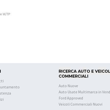
de W/TP
I
RICERCA AUTO E VEICOL
COMMERCIALI
tti
Auto Nuove
puntamento
Auto Usate Multimarca in Vend
istenza
Ford Approved
izi
Veicoli Commerciali Nuovi