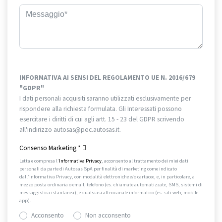
INFORMATIVA AI SENSI DEL REGOLAMENTO UE N. 2016/679
"GDPR"
I dati personali acquisiti saranno utilizzati esclusivamente per
rispondere alla richiesta formulata. Gli Interessati possono
esercitare i diritti di cui agli artt. 15 - 23 del GDPR scrivendo
all'indirizzo autosas@pec.autosas.it.
Informativa completa.
Consenso Marketing
*
Letta e compresa l’
Informativa Privacy
, acconsento al trattamento dei miei dati
personali da parte di Autosas SpA per finalità di marketing come indicato
dall’Informativa Privacy, con modalità elettroniche e/o cartacee, e, in particolare, a
mezzo posta ordinaria o email, telefono (es. chiamate automatizzate, SMS, sistemi di
messaggistica istantanea), e qualsiasi altro canale informatico (es. siti web, mobile
app).
Acconsento
Non acconsento