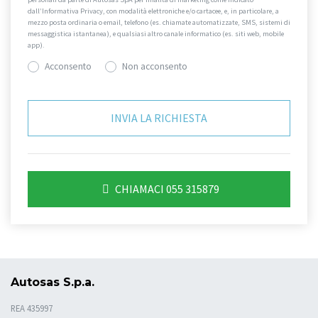
dall’Informativa Privacy, con modalità elettroniche e/o cartacee, e, in particolare, a
mezzo posta ordinaria o email, telefono (es. chiamate automatizzate, SMS, sistemi di
messaggistica istantanea), e qualsiasi altro canale informatico (es. siti web, mobile
app).
Acconsento
Non acconsento
CHIAMACI 055 315879
Autosas S.p.a.
REA 435997