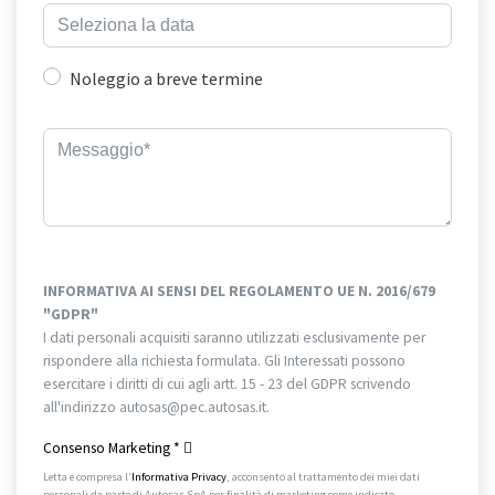
Noleggio a breve termine
INFORMATIVA AI SENSI DEL REGOLAMENTO UE N. 2016/679
"GDPR"
I dati personali acquisiti saranno utilizzati esclusivamente per
rispondere alla richiesta formulata. Gli Interessati possono
esercitare i diritti di cui agli artt. 15 - 23 del GDPR scrivendo
all'indirizzo autosas@pec.autosas.it.
Informativa completa.
Consenso Marketing
*
Letta e compresa l’
Informativa Privacy
, acconsento al trattamento dei miei dati
personali da parte di Autosas SpA per finalità di marketing come indicato