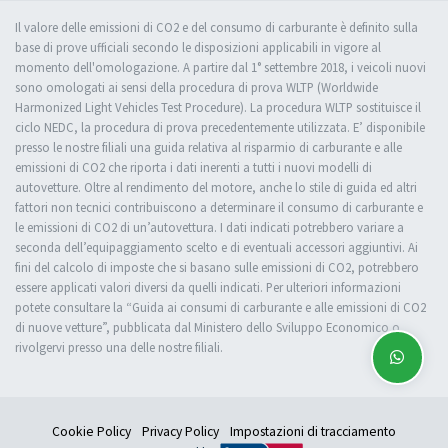
Il valore delle emissioni di CO2 e del consumo di carburante è definito sulla
base di prove ufficiali secondo le disposizioni applicabili in vigore al
momento dell'omologazione. A partire dal 1° settembre 2018, i veicoli nuovi
sono omologati ai sensi della procedura di prova WLTP (Worldwide
Harmonized Light Vehicles Test Procedure). La procedura WLTP sostituisce il
ciclo NEDC, la procedura di prova precedentemente utilizzata. E’ disponibile
presso le nostre filiali una guida relativa al risparmio di carburante e alle
emissioni di CO2 che riporta i dati inerenti a tutti i nuovi modelli di
autovetture. Oltre al rendimento del motore, anche lo stile di guida ed altri
fattori non tecnici contribuiscono a determinare il consumo di carburante e
le emissioni di CO2 di un’autovettura. I dati indicati potrebbero variare a
seconda dell’equipaggiamento scelto e di eventuali accessori aggiuntivi. Ai
fini del calcolo di imposte che si basano sulle emissioni di CO2, potrebbero
essere applicati valori diversi da quelli indicati. Per ulteriori informazioni
potete consultare la “Guida ai consumi di carburante e alle emissioni di CO2
di nuove vetture”, pubblicata dal Ministero dello Sviluppo Economico o
rivolgervi presso una delle nostre filiali.
Cookie Policy
Privacy Policy
Impostazioni di tracciamento