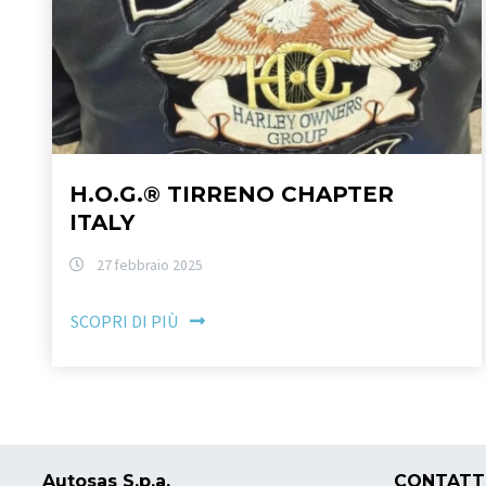
H.O.G.® TIRRENO CHAPTER
ITALY
27 febbraio 2025
SCOPRI DI PIÙ
Autosas S.p.a.
CONTATT