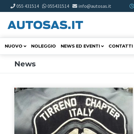
055 431514
055431514
info@autosas.it
NUOVO
NOLEGGIO
NEWS ED EVENTI
CONTATTI
News