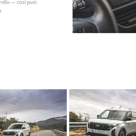
ollo — così puoi
a.