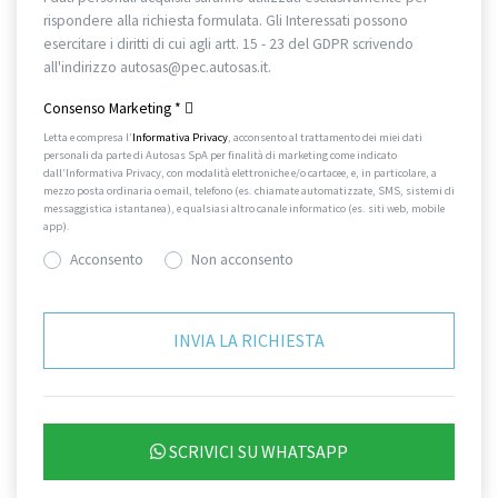
rispondere alla richiesta formulata. Gli Interessati possono
esercitare i diritti di cui agli artt. 15 - 23 del GDPR scrivendo
all'indirizzo autosas@pec.autosas.it.
Informativa completa.
Consenso Marketing
*
Letta e compresa l’
Informativa Privacy
, acconsento al trattamento dei miei dati
personali da parte di Autosas SpA per finalità di marketing come indicato
dall’Informativa Privacy, con modalità elettroniche e/o cartacee, e, in particolare, a
mezzo posta ordinaria o email, telefono (es. chiamate automatizzate, SMS, sistemi di
messaggistica istantanea), e qualsiasi altro canale informatico (es. siti web, mobile
app).
Acconsento
Non acconsento
SCRIVICI SU WHATSAPP