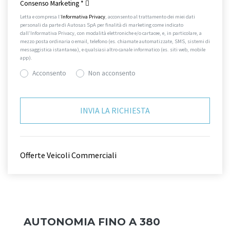
Consenso Marketing
*
Letta e compresa l’
Informativa Privacy
, acconsento al trattamento dei miei dati
personali da parte di Autosas SpA per finalità di marketing come indicato
dall’Informativa Privacy, con modalità elettroniche e/o cartacee, e, in particolare, a
mezzo posta ordinaria o email, telefono (es. chiamate automatizzate, SMS, sistemi di
messaggistica istantanea), e qualsiasi altro canale informatico (es. siti web, mobile
app).
Acconsento
Non acconsento
Offerte Veicoli Commerciali
AUTONOMIA FINO A 380