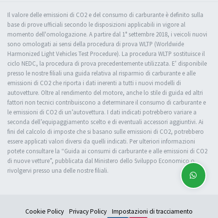
Il valore delle emissioni di CO2 e del consumo di carburante è definito sulla
base di prove ufficiali secondo le disposizioni applicabili in vigore al
momento dell'omologazione. A partire dal 1° settembre 2018, i veicoli nuovi
sono omologati ai sensi della procedura di prova WLTP (Worldwide
Harmonized Light Vehicles Test Procedure). La procedura WLTP sostituisce il
ciclo NEDC, la procedura di prova precedentemente utilizzata. E’ disponibile
presso le nostre filiali una guida relativa al risparmio di carburante e alle
emissioni di CO2 che riporta i dati inerenti a tutti i nuovi modelli di
autovetture. Oltre al rendimento del motore, anche lo stile di guida ed altri
fattori non tecnici contribuiscono a determinare il consumo di carburante e
le emissioni di CO2 di un’autovettura. I dati indicati potrebbero variare a
seconda dell’equipaggiamento scelto e di eventuali accessori aggiuntivi. Ai
fini del calcolo di imposte che si basano sulle emissioni di CO2, potrebbero
essere applicati valori diversi da quelli indicati. Per ulteriori informazioni
potete consultare la “Guida ai consumi di carburante e alle emissioni di CO2
di nuove vetture”, pubblicata dal Ministero dello Sviluppo Economico o
rivolgervi presso una delle nostre filiali.
Cookie Policy
Privacy Policy
Impostazioni di tracciamento