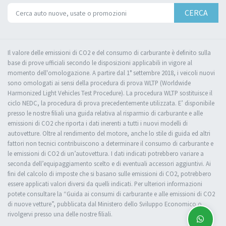
CERCA
Il valore delle emissioni di CO2 e del consumo di carburante è definito sulla
base di prove ufficiali secondo le disposizioni applicabili in vigore al
momento dell'omologazione. A partire dal 1° settembre 2018, i veicoli nuovi
sono omologati ai sensi della procedura di prova WLTP (Worldwide
Harmonized Light Vehicles Test Procedure). La procedura WLTP sostituisce il
ciclo NEDC, la procedura di prova precedentemente utilizzata. E’ disponibile
presso le nostre filiali una guida relativa al risparmio di carburante e alle
emissioni di CO2 che riporta i dati inerenti a tutti i nuovi modelli di
autovetture. Oltre al rendimento del motore, anche lo stile di guida ed altri
fattori non tecnici contribuiscono a determinare il consumo di carburante e
le emissioni di CO2 di un’autovettura. I dati indicati potrebbero variare a
seconda dell’equipaggiamento scelto e di eventuali accessori aggiuntivi. Ai
fini del calcolo di imposte che si basano sulle emissioni di CO2, potrebbero
essere applicati valori diversi da quelli indicati. Per ulteriori informazioni
potete consultare la “Guida ai consumi di carburante e alle emissioni di CO2
di nuove vetture”, pubblicata dal Ministero dello Sviluppo Economico o
rivolgervi presso una delle nostre filiali.