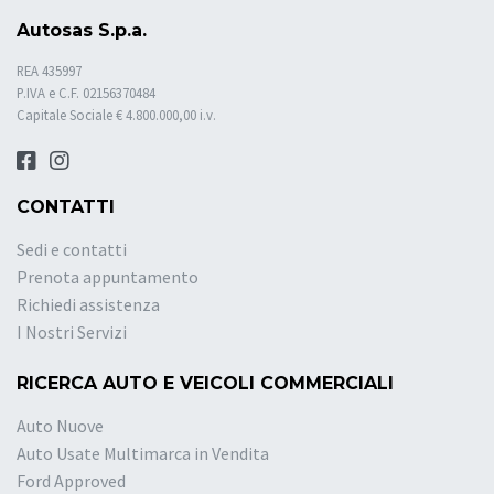
Autosas S.p.a.
REA 435997
P.IVA e C.F. 02156370484
Capitale Sociale € 4.800.000,00 i.v.
CONTATTI
Sedi e contatti
Prenota appuntamento
Richiedi assistenza
I Nostri Servizi
RICERCA AUTO E VEICOLI COMMERCIALI
Auto Nuove
Auto Usate Multimarca in Vendita
Ford Approved