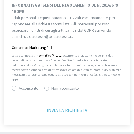
INFORMATIVA AI SENSI DEL REGOLAMENTO UE N. 2016/679
"GDPR"
I dati personali acquisiti saranno utilizzati esclusivamente per
rispondere alla richiesta formulata. Gli Interessati possono
esercitare i diritti di cui agli artt. 15 - 23 del GDPR scrivendo
all'indirizzo autosas@pec.autosas.it.
Informativa completa.
Consenso Marketing
*
Letta e compresa l’
Informativa Privacy
, acconsento al trattamento dei miei dati
personali da parte di Autosas SpA per finalità di marketing come indicato
dall’Informativa Privacy, con modalità elettroniche e/o cartacee, e, in particolare, a
mezzo posta ordinaria o email, telefono (es. chiamate automatizzate, SMS, sistemi di
messaggistica istantanea), e qualsiasi altro canale informatico (es. siti web, mobile
app).
Acconsento
Non acconsento