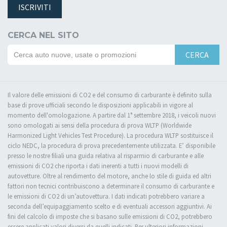
ISCRIVITI
CERCA NEL SITO
CERCA
Il valore delle emissioni di CO2 e del consumo di carburante è definito sulla
base di prove ufficiali secondo le disposizioni applicabili in vigore al
momento dell'omologazione. A partire dal 1° settembre 2018, i veicoli nuovi
sono omologati ai sensi della procedura di prova WLTP (Worldwide
Harmonized Light Vehicles Test Procedure). La procedura WLTP sostituisce il
ciclo NEDC, la procedura di prova precedentemente utilizzata. E’ disponibile
presso le nostre filiali una guida relativa al risparmio di carburante e alle
emissioni di CO2 che riporta i dati inerenti a tutti i nuovi modelli di
autovetture. Oltre al rendimento del motore, anche lo stile di guida ed altri
fattori non tecnici contribuiscono a determinare il consumo di carburante e
le emissioni di CO2 di un’autovettura. I dati indicati potrebbero variare a
seconda dell’equipaggiamento scelto e di eventuali accessori aggiuntivi. Ai
fini del calcolo di imposte che si basano sulle emissioni di CO2, potrebbero
essere applicati valori diversi da quelli indicati. Per ulteriori informazioni