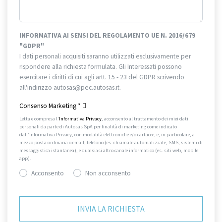
INFORMATIVA AI SENSI DEL REGOLAMENTO UE N. 2016/679
"GDPR"
I dati personali acquisiti saranno utilizzati esclusivamente per
rispondere alla richiesta formulata. Gli Interessati possono
esercitare i diritti di cui agli artt. 15 - 23 del GDPR scrivendo
all'indirizzo autosas@pec.autosas.it.
Informativa completa.
Consenso Marketing
*
Letta e compresa l’
Informativa Privacy
, acconsento al trattamento dei miei dati
personali da parte di Autosas SpA per finalità di marketing come indicato
dall’Informativa Privacy, con modalità elettroniche e/o cartacee, e, in particolare, a
mezzo posta ordinaria o email, telefono (es. chiamate automatizzate, SMS, sistemi di
messaggistica istantanea), e qualsiasi altro canale informatico (es. siti web, mobile
app).
Acconsento
Non acconsento