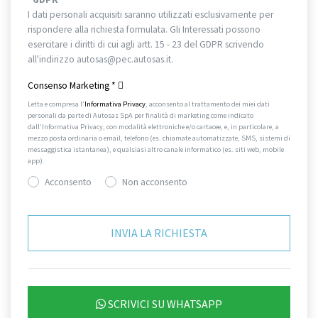
I dati personali acquisiti saranno utilizzati esclusivamente per
rispondere alla richiesta formulata. Gli Interessati possono
esercitare i diritti di cui agli artt. 15 - 23 del GDPR scrivendo
all'indirizzo autosas@pec.autosas.it.
Informativa completa.
Consenso Marketing
*
Letta e compresa l’
Informativa Privacy
, acconsento al trattamento dei miei dati
personali da parte di Autosas SpA per finalità di marketing come indicato
dall’Informativa Privacy, con modalità elettroniche e/o cartacee, e, in particolare, a
mezzo posta ordinaria o email, telefono (es. chiamate automatizzate, SMS, sistemi di
messaggistica istantanea), e qualsiasi altro canale informatico (es. siti web, mobile
app).
Acconsento
Non acconsento
SCRIVICI SU WHATSAPP