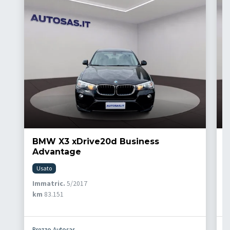
BMW X3 xDrive20d Business
F
Advantage
C
Usato
Immatric.
5/2017
I
km
83.151
k
Prezzo Autosas
P