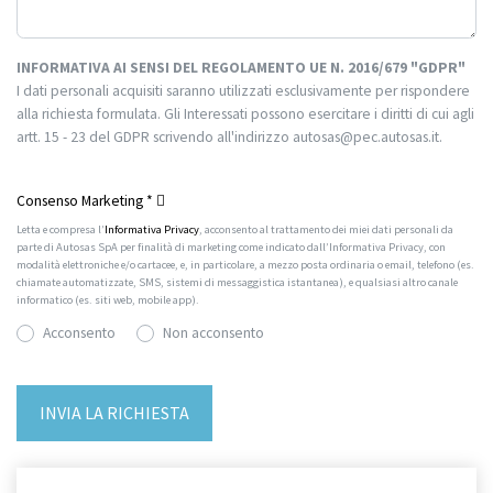
INFORMATIVA AI SENSI DEL REGOLAMENTO UE N. 2016/679 "GDPR"
I dati personali acquisiti saranno utilizzati esclusivamente per rispondere
alla richiesta formulata. Gli Interessati possono esercitare i diritti di cui agli
artt. 15 - 23 del GDPR scrivendo all'indirizzo autosas@pec.autosas.it.
Informativa completa.
Consenso Marketing
*
Letta e compresa l’
Informativa Privacy
, acconsento al trattamento dei miei dati personali da
parte di Autosas SpA per finalità di marketing come indicato dall’Informativa Privacy, con
modalità elettroniche e/o cartacee, e, in particolare, a mezzo posta ordinaria o email, telefono (es.
chiamate automatizzate, SMS, sistemi di messaggistica istantanea), e qualsiasi altro canale
informatico (es. siti web, mobile app).
Acconsento
Non acconsento