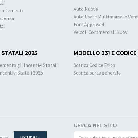
tti
Auto Nuove
puntamento
Auto Usate Multimarca in Vend
istenza
Ford Approved
izi
Veicoli Commerciali Nuovi
 STATALI 2025
MODELLO 231 E CODICE
ementa gli Incentivi Statali
Scarica Codice Etico
Incentivi Statali 2025
Scarica parte generale
CERCA NEL SITO
ISCRIVITI
usate