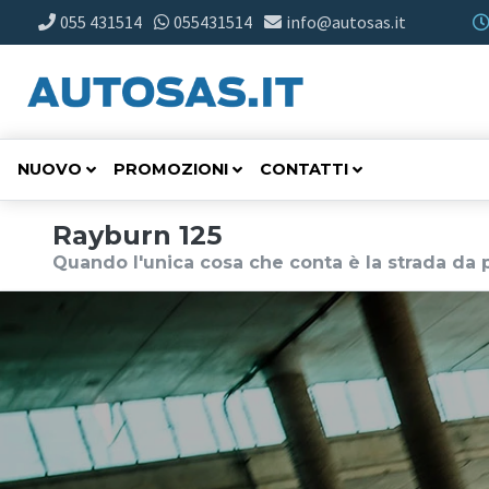
055 431514
055431514
info@autosas.it
NUOVO
PROMOZIONI
CONTATTI
Rayburn 125
Quando l'unica cosa che conta è la strada da 