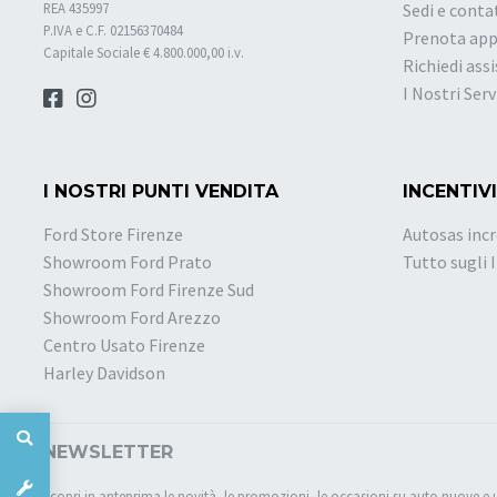
REA 435997
Sedi e conta
P.IVA e C.F. 02156370484
Prenota ap
Capitale Sociale € 4.800.000,00 i.v.
Richiedi ass
I Nostri Serv
I NOSTRI PUNTI VENDITA
INCENTIVI
Ford Store Firenze
Autosas incr
Showroom Ford Prato
Tutto sugli 
Showroom Ford Firenze Sud
Showroom Ford Arezzo
Centro Usato Firenze
Harley Davidson
NEWSLETTER
Scopri in anteprima le novità, le promozioni, le occasioni su auto nuove e 