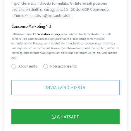
rispondere alla richiesta formulata. Gli Interessati possono
esercitare i diritti di cui agli artt. 15 - 23 del GDPR scrivendo
all'indirizzo autosas@pec.autosas.it.
Informativa completa.
Consenso Marketing
*
Letta e compresa l’
Informativa Privacy
, acconsento al trattamento dei miei dati
personali da parte di Autosas SpA per finalità di marketing come indicato
dall’Informativa Privacy, con modalità elettroniche e/o cartacee, e, in particolare, a
mezzo posta ordinaria o email, telefono (es. chiamate automatizzate, SMS, sistemi di
messaggistica istantanea), e qualsiasi altro canale informatico (es. siti web, mobile
app).
Acconsento
Non acconsento
WHATSAPP