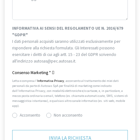
INFORMATIVA AI SENSI DEL REGOLAMENTO UE N. 2016/679
"GDPR"
I dati personali acquisiti saranno utilizzati esclusivamente per
rispondere alla richiesta formulata. Gli Interessati possono
esercitare i diritti di cui agli artt. 15 - 23 del GDPR scrivendo
all'indirizzo autosas@pec.autosas.it.
Informativa completa.
Consenso Marketing
*
Letta e compresa l’
Informativa Privacy
, acconsento al trattamento dei miei dati
personali da parte di Autosas SpA per finalità di marketing come indicato
dall’Informativa Privacy, con modalità elettroniche e/o cartacee, e, in particolare, a
mezzo posta ordinaria o email, telefono (es. chiamate automatizzate, SMS, sistemi di
messaggistica istantanea), e qualsiasi altro canale informatico (es. siti web, mobile
app).
Acconsento
Non acconsento