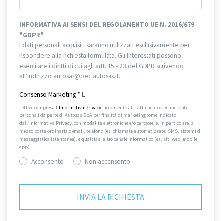
INFORMATIVA AI SENSI DEL REGOLAMENTO UE N. 2016/679
"GDPR"
I dati personali acquisiti saranno utilizzati esclusivamente per
rispondere alla richiesta formulata. Gli Interessati possono
esercitare i diritti di cui agli artt. 15 - 23 del GDPR scrivendo
all'indirizzo autosas@pec.autosas.it.
Informativa completa.
Consenso Marketing
*
Letta e compresa l’
Informativa Privacy
, acconsento al trattamento dei miei dati
personali da parte di Autosas SpA per finalità di marketing come indicato
dall’Informativa Privacy, con modalità elettroniche e/o cartacee, e, in particolare, a
mezzo posta ordinaria o email, telefono (es. chiamate automatizzate, SMS, sistemi di
messaggistica istantanea), e qualsiasi altro canale informatico (es. siti web, mobile
app).
Acconsento
Non acconsento