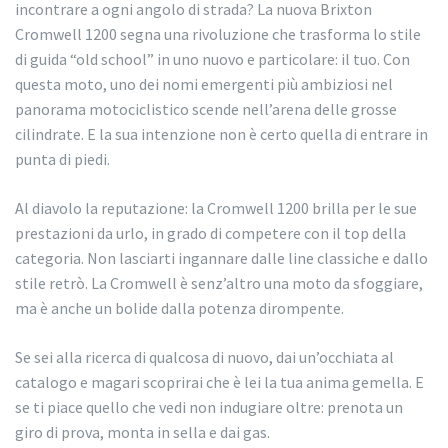
incontrare a ogni angolo di strada? La nuova Brixton
Cromwell 1200 segna una rivoluzione che trasforma lo stile
di guida “old school” in uno nuovo e particolare: il tuo. Con
questa moto, uno dei nomi emergenti più ambiziosi nel
panorama motociclistico scende nell’arena delle grosse
cilindrate. E la sua intenzione non è certo quella di entrare in
punta di piedi.
Al diavolo la reputazione: la Cromwell 1200 brilla per le sue
prestazioni da urlo, in grado di competere con il top della
categoria. Non lasciarti ingannare dalle line classiche e dallo
stile retrò. La Cromwell è senz’altro una moto da sfoggiare,
ma è anche un bolide dalla potenza dirompente.
Se sei alla ricerca di qualcosa di nuovo, dai un’occhiata al
catalogo e magari scoprirai che è lei la tua anima gemella. E
se ti piace quello che vedi non indugiare oltre: prenota un
giro di prova, monta in sella e dai gas.