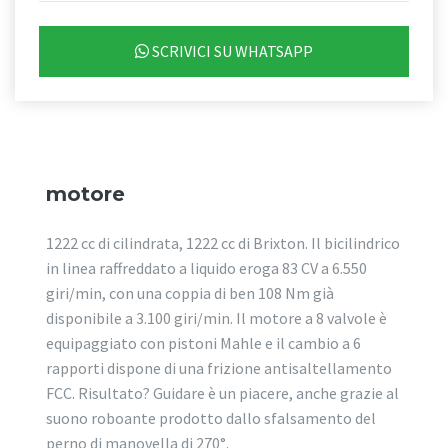
SCRIVICI SU WHATSAPP
motore
1222 cc di cilindrata, 1222 cc di Brixton. Il bicilindrico
in linea raffreddato a liquido eroga 83 CV a 6.550
giri/min, con una coppia di ben 108 Nm già
disponibile a 3.100 giri/min. Il motore a 8 valvole è
equipaggiato con pistoni Mahle e il cambio a 6
rapporti dispone di una frizione antisaltellamento
FCC. Risultato? Guidare è un piacere, anche grazie al
suono roboante prodotto dallo sfalsamento del
perno di manovella di 270°.