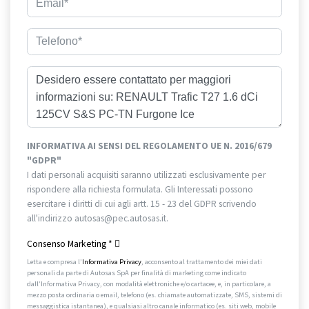
INFORMATIVA AI SENSI DEL REGOLAMENTO UE N. 2016/679
"GDPR"
I dati personali acquisiti saranno utilizzati esclusivamente per
rispondere alla richiesta formulata. Gli Interessati possono
esercitare i diritti di cui agli artt. 15 - 23 del GDPR scrivendo
all'indirizzo autosas@pec.autosas.it.
Informativa completa.
Consenso Marketing
*
Letta e compresa l’
Informativa Privacy
, acconsento al trattamento dei miei dati
personali da parte di Autosas SpA per finalità di marketing come indicato
dall’Informativa Privacy, con modalità elettroniche e/o cartacee, e, in particolare, a
mezzo posta ordinaria o email, telefono (es. chiamate automatizzate, SMS, sistemi di
messaggistica istantanea), e qualsiasi altro canale informatico (es. siti web, mobile