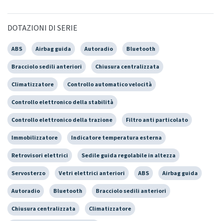
DOTAZIONI DI SERIE
ABS
Airbag guida
Autoradio
Bluetooth
Bracciolo sedili anteriori
Chiusura centralizzata
Climatizzatore
Controllo automatico velocità
Controllo elettronico della stabilità
Controllo elettronico della trazione
Filtro anti particolato
Immobilizzatore
Indicatore temperatura esterna
Retrovisori elettrici
Sedile guida regolabile in altezza
Servosterzo
Vetri elettrici anteriori
ABS
Airbag guida
Autoradio
Bluetooth
Bracciolo sedili anteriori
Chiusura centralizzata
Climatizzatore