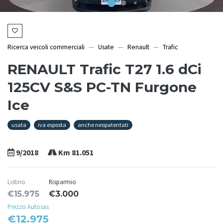
Ricerca veicoli commerciali
Usate
Renault
Trafic
RENAULT Trafic T27 1.6 dCi
125CV S&S PC-TN Furgone
Ice
usata
iva esposta
anche neopatentati
9/2018
Km 81.051
Listino
Risparmio
€15.975
€3.000
Prezzo Autosas
€12.975