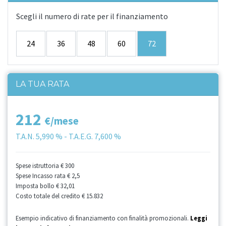
Scegli il numero di rate per il finanziamento
24
36
48
60
72
LA TUA RATA
212
€/mese
T.A.N.
5,990 %
- T.A.E.G.
7,600 %
Spese istruttoria
€ 300
Spese Incasso rata
€ 2,5
Imposta bollo
€ 32,01
Costo totale del credito
€ 15.832
Esempio indicativo di finanziamento con finalità promozionali.
Leggi